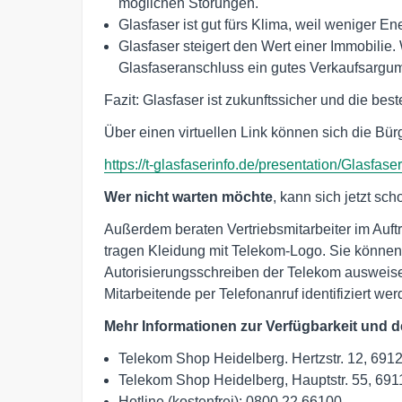
möglichen Störungen.
Glasfaser ist gut fürs Klima, weil weniger En
Glasfaser steigert den Wert einer Immobilie. 
Glasfaseranschluss ein gutes Verkaufsargum
Fazit: Glasfaser ist zukunftssicher und die bes
Über einen virtuellen Link können sich die Bür
https://t-glasfaserinfo.de/presentation/Glasfa
Wer nicht warten möchte
, kann sich jetzt sc
Außerdem beraten Vertriebsmitarbeiter im Auft
tragen Kleidung mit Telekom-Logo. Sie können
Autorisierungsschreiben der Telekom auswei
Mitarbeitende per Telefonanruf identifiziert wer
Mehr Informationen zur Verfügbarkeit und d
Telekom Shop Heidelberg. Hertzstr. 12, 691
Telekom Shop Heidelberg, Hauptstr. 55, 691
Hotline (kostenfrei): 0800 22 66100