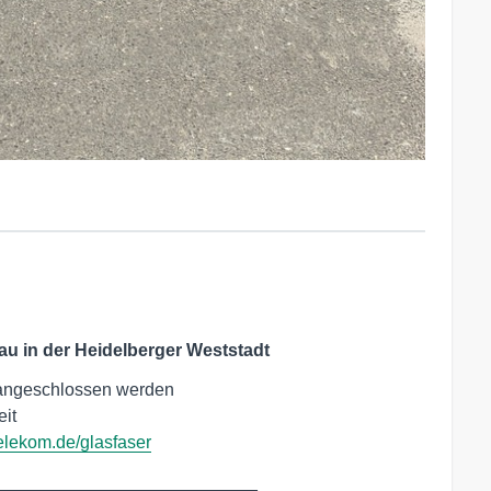
au in der Heidelberger Weststadt
angeschlossen werden
eit
lekom.de/glasfaser
___________________________