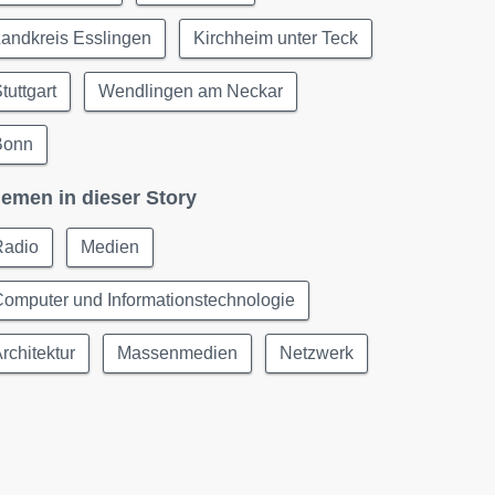
andkreis Esslingen
Kirchheim unter Teck
tuttgart
Wendlingen am Neckar
Bonn
emen in dieser Story
Radio
Medien
omputer und Informationstechnologie
rchitektur
Massenmedien
Netzwerk