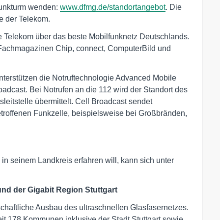
Funkturm wenden:
www.dfmg.de/standortangebot
. Die
e der Telekom.
ie Telekom über das beste Mobilfunknetz Deutschlands.
n Fachmagazinen Chip, connect, ComputerBild und
nterstützen die Notruftechnologie Advanced Mobile
dcast. Bei Notrufen an die 112 wird der Standort des
eitstelle übermittelt. Cell Broadcast sendet
troffenen Funkzelle, beispielsweise bei Großbränden,
in seinem Landkreis erfahren will, kann sich unter
d der Gigabit Region Stuttgart
schaftliche Ausbau des ultraschnellen Glasfasernetzes.
t 178 Kommunen inklusive der Stadt Stuttgart sowie