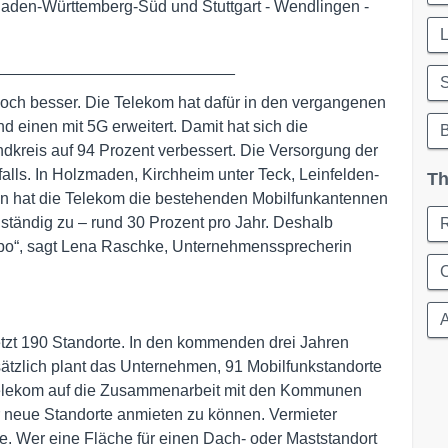
den-Württemberg-Süd und Stuttgart - Wendlingen -
L
___________________________
S
 noch besser. Die Telekom hat dafür in den vergangenen
 einen mit 5G erweitert. Damit hat sich die
dkreis auf 94 Prozent verbessert. Die Versorgung der
alls. In Holzmaden, Kirchheim unter Teck, Leinfelden-
Th
n hat die Telekom die bestehenden Mobilfunkantennen
 ständig zu – rund 30 Prozent pro Jahr. Deshalb
po“, sagt Lena Raschke, Unternehmenssprecherin
C
A
etzt 190 Standorte. In den kommenden drei Jahren
ätzlich plant das Unternehmen, 91 Mobilfunkstandorte
e Telekom auf die Zusammenarbeit mit den Kommunen
 neue Standorte anmieten zu können. Vermieter
ete. Wer eine Fläche für einen Dach- oder Maststandort