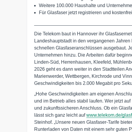
Weitere 100.000 Haushalte und Unternehmen
Für Glasfaser jetzt registrieren und kostenf
____________________________________
Die Telekom baut in Hannover ihr Glasfasernet
Landeshauptstadt in den vergangenen Jahren 
schnellen Glasfaseranschlüssen ausgebaut. J
Unternehmen hinzu. Die Arbeiten dafür beginnen
Linden-Süd, Herrenhausen, Kleefeld, Mühlenb
2026 geht es dann weiter in den Stadtteilen And
Marienwerder, Wettbergen, Kirchrode und Vinn
Geschwindigkeiten bis 2.000 Megabit pro Sek
„Hohe Geschwindigkeiten am eigenen Anschlus
und im Betrieb alles stabil laufen. Wer jetzt a
und zukunftssicheren Anschluss. Ob ein Glasfa
lässt sich ganz leicht auf
www.telekom.de/glasf
Steinhof. „Unsere neuen Glasfaser-Tarife biet
Runterladen von Daten mit einem sehr guten Pr