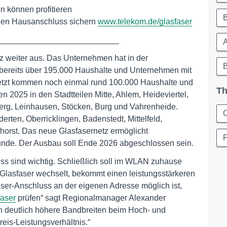
 können profitieren
B
reien Hausanschluss sichern
www.telekom.de/glasfaser
___________________________
z weiter aus. Das Unternehmen hat in der
bereits über 195.000 Haushalte und Unternehmen mit
etzt kommen noch einmal rund 100.000 Haushalte und
Th
 2025 in den Stadtteilen Mitte, Ahlem, Heideviertel,
erg, Leinhausen, Stöcken, Burg und Vahrenheide.
C
erten, Oberricklingen, Badenstedt, Mittelfeld,
horst. Das neue Glasfasernetz ermöglicht
unde. Der Ausbau soll Ende 2026 abgeschlossen sein.
s sind wichtig. Schließlich soll im WLAN zuhause
uf Glasfaser wechselt, bekommt einen leistungsstärkeren
ser-Anschluss an der eigenen Adresse möglich ist,
aser
prüfen“ sagt Regionalmanager Alexander
en deutlich höhere Bandbreiten beim Hoch- und
eis-Leistungsverhältnis.“