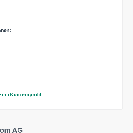
nnen:
kom Konzernprofil
ekom AG