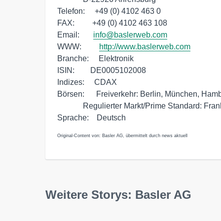
Telefon:     +49 (0) 4102 463 0

FAX:         +49 (0) 4102 463 108

Email:       
info@baslerweb.com
WWW:         
http://www.baslerweb.com
Branche:     Elektronik

ISIN:        DE0005102008

Indizes:     CDAX

Börsen:      Freiverkehr: Berlin, München, Hambu
             Regulierter Markt/Prime Standard: Frankfurt 

Original-Content von: Basler AG, übermittelt durch news aktuell
Weitere Storys: Basler AG