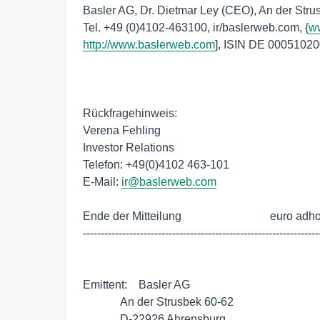
Basler AG, Dr. Dietmar Ley (CEO), An der Stru
Tel. +49 (0)4102-463100, ir/baslerweb.com, {
w
http://www.baslerweb.com
], ISIN DE 00051020
Rückfragehinweis:

Verena Fehling

Investor Relations

Telefon: +49(0)4102 463-101

E-Mail: 
ir@baslerweb.com
Ende der Mitteilung                               euro adho
-------------------------------------------------------------------
Emittent:    Basler AG

             An der Strusbek 60-62

             D-22926 Ahrensburg
