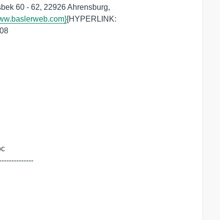
sbek 60 - 62, 22926 Ahrensburg,

ww.baslerweb.com}
08

c 

-------------
