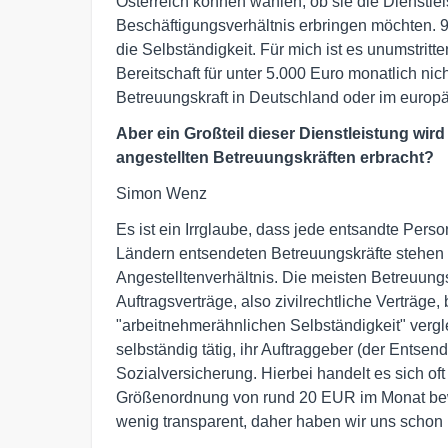
Österreich können wählen, ob sie die Dienstle
Beschäftigungsverhältnis erbringen möchten. 
die Selbständigkeit. Für mich ist es unumstritt
Bereitschaft für unter 5.000 Euro monatlich nicht
Betreuungskraft in Deutschland oder im europäi
Aber ein Großteil dieser Dienstleistung wi
angestellten Betreuungskräften erbracht?
Simon Wenz
Es ist ein Irrglaube, dass jede entsandte Pers
Ländern entsendeten Betreuungskräfte stehen 
Angestelltenverhältnis. Die meisten Betreuung
Auftragsverträge, also zivilrechtliche Verträge,
"arbeitnehmerähnlichen Selbständigkeit" vergl
selbständig tätig, ihr Auftraggeber (der Entsend
Sozialversicherung. Hierbei handelt es sich of
Größenordnung von rund 20 EUR im Monat bew
wenig transparent, daher haben wir uns schon i