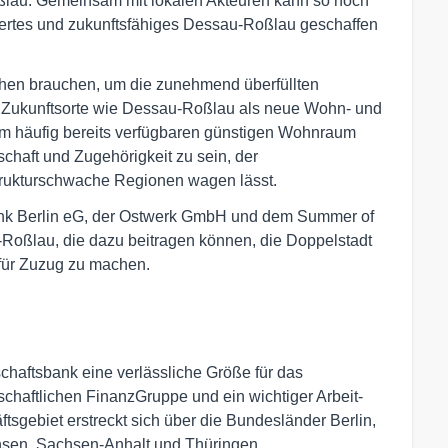
ßlau. Gemeinsam mit lokalen Akteuren kann so noch
wertes und zukunftsfähiges Dessau-Roßlau geschaffen
chen brauchen, um die zunehmend überfüllten
e Zukunftsorte wie Dessau-Roßlau als neue Wohn- und
em häufig bereits verfügbaren günstigen Wohnraum
haft und Zugehörigkeit zu sein, der
strukturschwache Regionen wagen lässt.
nk Berlin eG, der Ostwerk GmbH und dem Summer of
u-Roßlau, die dazu beitragen können, die Doppelstadt
für Zuzug zu machen.
chaftsbank eine verlässliche Größe für das
chaftlichen FinanzGruppe und ein wichtiger Arbeit-
tsgebiet erstreckt sich über die Bundesländer Berlin,
sen, Sachsen-Anhalt und Thüringen.