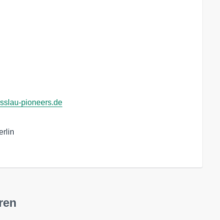
osslau-pioneers.de
lin

ren