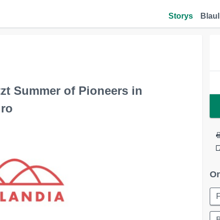
Storys
Blaul
tzt Summer of Pioneers in
uro
Or
F