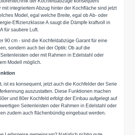
otorentechnik der Kochfeldabzüge konsequent
 mit integriertem Abzug hinter der Kochfläche sind jetzt
welches Model, egal welche Breite, egal ob Ab- oder
ergie-Effizienzklasse A saugt die Dämpfe kraftvoll in
A für saubere Luft.
er 90 cm - sind die Kochfeldabzüge Garant für eine
en, sondern auch bei der Optik: Ob auf die
t Seitenleisten oder mit Rahmen in Edelstahl oder
dem Modell möglich.
unktion
 ist es konsequent, jetzt auch die Kochfelder der Serie
opferkennung auszustatten. Diese Funktionen machen
0er und 80er Kochfeld erfolgt der Einbau aufgelegt auf
chwertigen Seitenleisten oder Rahmen in Edelstahl oder
nen zudem auch flächenbündig eingebaut werden.
e Leibspeise gemeinsam? Natürlich richtig gute