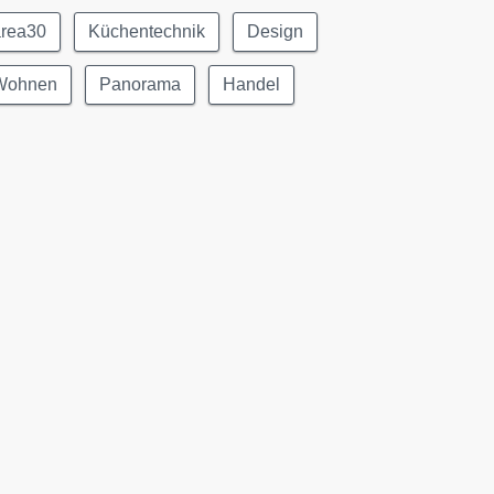
area30
Küchentechnik
Design
Wohnen
Panorama
Handel