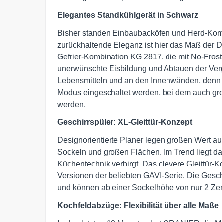
Elegantes Standkühlgerät in Schwarz
Bisher standen Einbaubacköfen und Herd-Komb
zurückhaltende Eleganz ist hier das Maß der Din
Gefrier-Kombination KG 2817, die mit No-Fros
unerwünschte Eisbildung und Abtauen der Verg
Lebensmitteln und an den Innenwänden, denn di
Modus eingeschaltet werden, bei dem auch gro
werden.
Geschirrspüler: XL-Gleittür-Konzept
Designorientierte Planer legen großen Wert auf
Sockeln und großen Flächen. Im Trend liegt dah
Küchentechnik verbirgt. Das clevere Gleittür-
Versionen der beliebten GAVI-Serie. Die Geschir
und können ab einer Sockelhöhe von nur 2 Ze
Kochfeldabzüge: Flexibilität über alle Maße