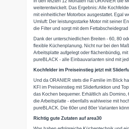
In den letzten 12 Monaten hat ORANIER die M
weiterentwickelt. Das Ergebnis: Alle Kochfelder
mit einheitlicher Motorbox ausgestattet. Egal 
Umluft: Der leistungsstarke Motor mit seiner En
die Filter und sorgt mit dem Fettabscheidegrad 
Dank der unterschiedlichen Breiten - 60, 80 od
flexible Küchenplanung. Nicht nur bei den Maß
Arbeitsplatte aufgelegt oder flächenbündig, mi
pureBLACK - alle Einbauvarianten sind mit je
Kochfelder im Preiseinstieg jetzt mit Sliderf
Und da ORANIER stets die Familie im Blick hat,
KFI im Preiseinstieg mit Sliderfunktion und T
das Kochen bequemer. Erhältlich als Domino, 6
die Arbeitsplatte - ebenfalls wahlweise mit ho
pureBLACK. Die 60er und 80er Varianten kön
Richtig gute Zutaten auf area30
Was haben erfolgreiche Küchentechnik und ein