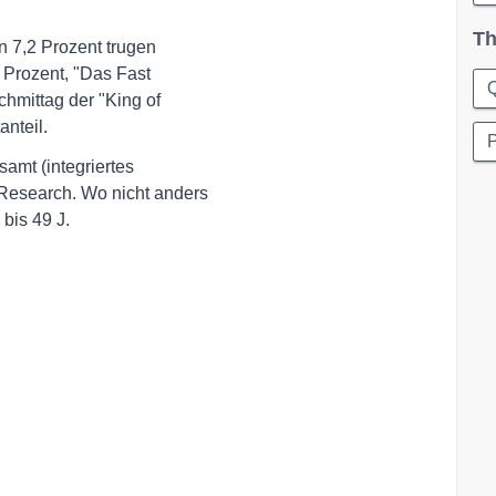
Th
7,2 Prozent trugen 

 Prozent, "Das Fast 

hmittag der "King of 

nteil.
mt (integriertes 

esearch. Wo nicht anders 

bis 49 J.