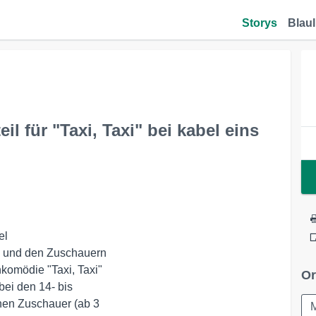
Storys
Blaul
il für "Taxi, Taxi" bei kabel eins
l

- und den Zuschauern 

omödie "Taxi, Taxi" 

Or
ei den 14- bis 

nen Zuschauer (ab 3 
