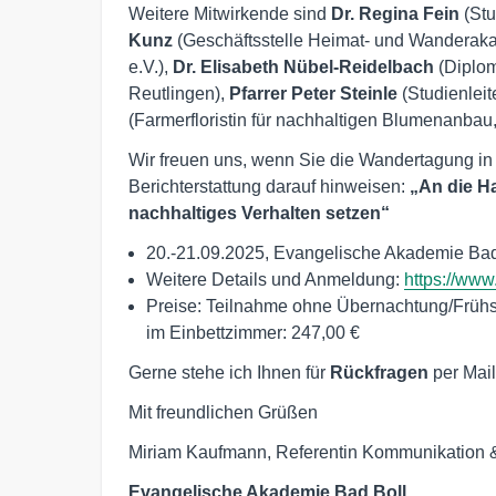
Weitere Mitwirkende sind
Dr. Regina Fein
(Stu
Kunz
(Geschäftsstelle Heimat- und Wanderak
e.V.),
Dr. Elisabeth Nübel-Reidelbach
(Diplom
Reutlingen),
Pfarrer Peter Steinle
(Studienlei
(Farmerfloristin für nachhaltigen Blumenanbau
Wir freuen uns, wenn Sie die Wandertagung in
Berichterstattung darauf hinweisen:
„An die H
nachhaltiges Verhalten setzen“
20.-21.09.2025, Evangelische Akademie Bad
Weitere Details und Anmeldung:
https://www
Preise: Teilnahme ohne Übernachtung/Frühs
im Einbettzimmer: 247,00 €
Gerne stehe ich Ihnen für
Rückfragen
per Mail
Mit freundlichen Grüßen
Miriam Kaufmann, Referentin Kommunikation 
Evangelische Akademie Bad Boll