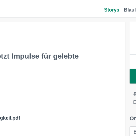
Storys
Blaul
zt Impulse für gelebte
keit.pdf
Or
B