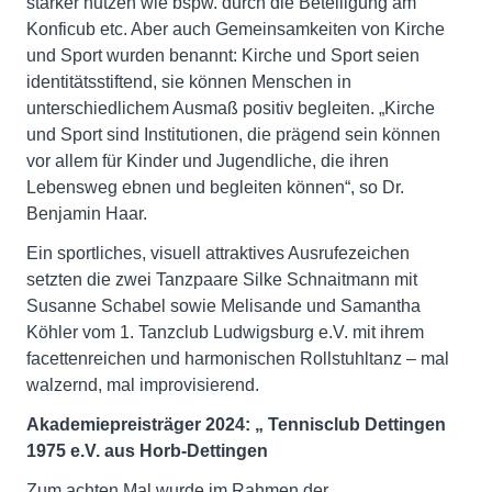
stärker nutzen wie bspw. durch die Beteiligung am
Konficub etc. Aber auch Gemeinsamkeiten von Kirche
und Sport wurden benannt: Kirche und Sport seien
identitätsstiftend, sie können Menschen in
unterschiedlichem Ausmaß positiv begleiten. „Kirche
und Sport sind Institutionen, die prägend sein können
vor allem für Kinder und Jugendliche, die ihren
Lebensweg ebnen und begleiten können“, so Dr.
Benjamin Haar.
Ein sportliches, visuell attraktives Ausrufezeichen
setzten die zwei Tanzpaare Silke Schnaitmann mit
Susanne Schabel sowie Melisande und Samantha
Köhler vom 1. Tanzclub Ludwigsburg e.V. mit ihrem
facettenreichen und harmonischen Rollstuhltanz – mal
walzernd, mal improvisierend.
Akademiepreisträger 2024: „
Tennisclub Dettingen
1975 e.V. aus Horb-Dettingen
Zum achten Mal wurde im Rahmen der