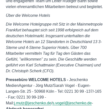
und engagierten Team um Leiter Rüdiger Barth sowie
vielen ehrenamtlichen Mitarbeitern betreut und begleitet.
Über die Welcome Hotels
Die Welcome Hotelgruppe mit Sitz in der Mainmetropole
Frankfurt behauptet sich seit 1998 erfolgreich auf dem
deutschen Hotelmarkt. Insgesamt unterhalten die
Welcome Hotels an 12 Standorten in Deutschland 13 3-
Sterne und 4-Sterne Superior Hotels. Über 700
Mitarbeiter vermitteln Tag für Tag den Gästen das
Gefühl, "willkommen" zu sein. Die Geschäfte werden
geführt von Karl Schattmaier (Executive Chairman) und
Dr. Christoph Scherk (CFO).
Pressebüro WELCOME HOTELS -
Jeschenko
MedienAgentur - Jörg Mutz/Sarah Vogel - Eugen-
Langen-Str. 25 - 50968 Köln - Tel: 0221 30 99 -137/-165
- Fax: 0221 30 99-199 -
Mail:
j.mutz@jeschenko.de
/
s.vogel@jeschenko.de
-
Abdruck honorarfrei.