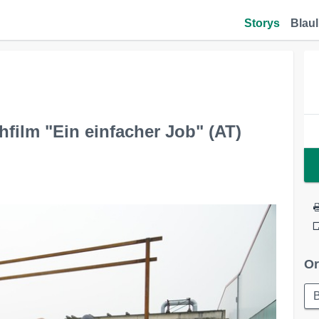
Storys
Blaul
film "Ein einfacher Job" (AT)
Or
B