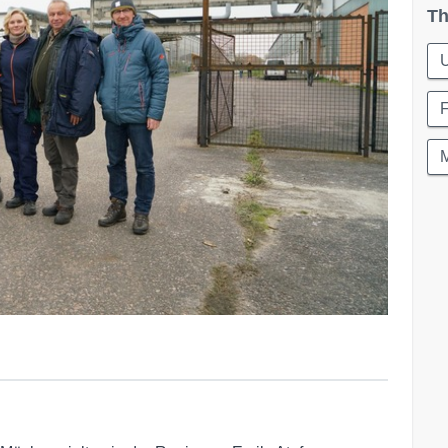
Th
U
M