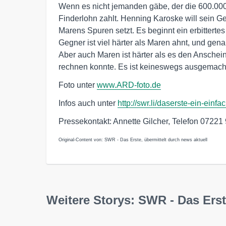
Wenn es nicht jemanden gäbe, der die 600.000 
Finderlohn zahlt. Henning Karoske will sein Gel
Marens Spuren setzt. Es beginnt ein erbittert
Gegner ist viel härter als Maren ahnt, und gen
Aber auch Maren ist härter als es den Anschei
rechnen konnte. Es ist keineswegs ausgemacht
Foto unter
www.ARD-foto.de
Infos auch unter
http://swr.li/daserste-ein-einf
Pressekontakt: Annette Gilcher, Telefon 0722
Original-Content von: SWR - Das Erste, übermittelt durch news aktuell
Weitere Storys: SWR - Das Ers