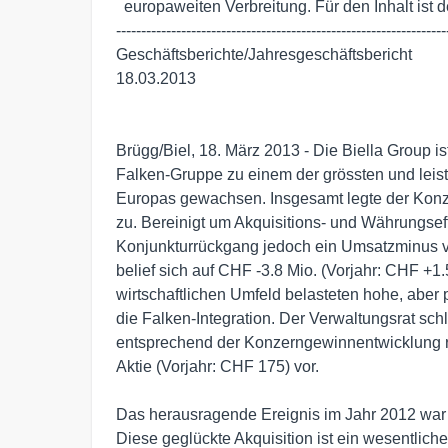
  europaweiten Verbreitung. Für den Inhalt ist der Emittent verantwortlich.

-------------------------------------------------------------------
Geschäftsberichte/Jahresgeschäftsbericht

18.03.2013

Brügg/Biel, 18. März 2013 - Die Biella Group ist
Falken-Gruppe zu einem der grössten und leistu
Europas gewachsen. Insgesamt legte der Kon
zu. Bereinigt um Akquisitions- und Währungseff
Konjunkturrückgang jedoch ein Umsatzminus v
belief sich auf CHF -3.8 Mio. (Vorjahr: CHF +
wirtschaftlichen Umfeld belasteten hohe, abe
die Falken-Integration. Der Verwaltungsrat sc
entsprechend der Konzerngewinnentwicklung r
Aktie (Vorjahr: CHF 175) vor.

Das herausragende Ereignis im Jahr 2012 war
Diese geglückte Akquisition ist ein wesentlicher