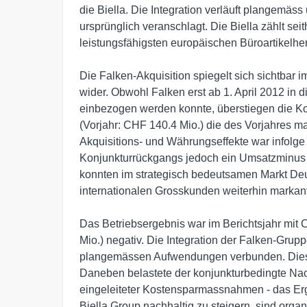
die Biella. Die Integration verläuft plangemäss 
ursprünglich veranschlagt. Die Biella zählt sei
leistungsfähigsten europäischen Büroartikelherst
Die Falken-Akquisition spiegelt sich sichtbar i
wider. Obwohl Falken erst ab 1. April 2012 in 
einbezogen werden konnte, überstiegen die Ko
(Vorjahr: CHF 140.4 Mio.) die des Vorjahres ma
Akquisitions- und Währungseffekte war infolge
Konjunkturrückgangs jedoch ein Umsatzminus 
konnten im strategisch bedeutsamen Markt Deu
internationalen Grosskunden weiterhin markan
Das Betriebsergebnis war im Berichtsjahr mit C
Mio.) negativ. Die Integration der Falken-Gruppe
plangemässen Aufwendungen verbunden. Diese 
Daneben belastete der konjunkturbedingte Nach
eingeleiteter Kostensparmassnahmen - das Erge
Biella Group nachhaltig zu steigern, sind or