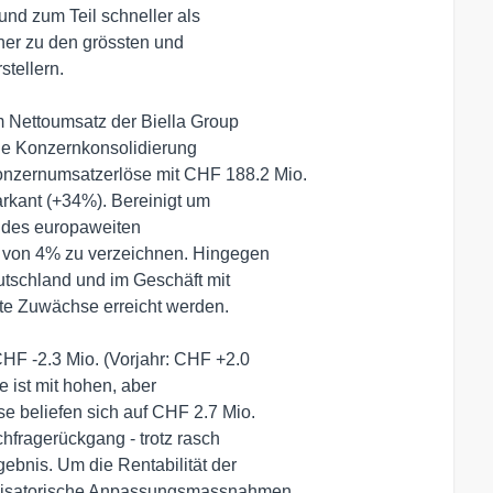
und zum Teil schneller als

ther zu den grössten und

ellern. 

m Nettoumsatz der Biella Group

die Konzernkonsolidierung

nzernumsatzerlöse mit CHF 188.2 Mio.

rkant (+34%). Bereinigt um

 des europaweiten

von 4% zu verzeichnen. Hingegen

tschland und im Geschäft mit

te Zuwächse erreicht werden.

HF -2.3 Mio. (Vorjahr: CHF +2.0

 ist mit hohen, aber

beliefen sich auf CHF 2.7 Mio.

fragerückgang - trotz rasch

bnis. Um die Rentabilität der

ganisatorische Anpassungsmassnahmen
