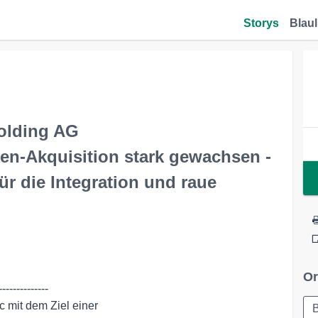
Storys
Blaul
olding AG
ken-Akquisition stark gewachsen -
 die Integration und raue
Or
-------------
