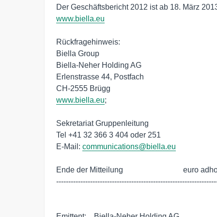
www.biella.eu
Rückfragehinweis:

Biella Group

Biella-Neher Holding AG

Erlenstrasse 44, Postfach

www.biella.eu
;

Sekretariat Gruppenleitung

Tel +41 32 366 3 404 oder 251

E-Mail: 
communications@biella.eu
Ende der Mitteilung                               euro adho
-------------------------------------------------------------------
Emittent:    Biella-Neher Holding AG
