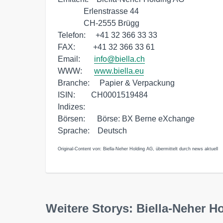
             Erlenstrasse 44

             CH-2555 Brügg

Telefon:     +41 32 366 33 33

FAX:         +41 32 366 33 61

Email:       
info@biella.ch
WWW:      
www.biella.eu
Branche:     Papier & Verpackung

ISIN:        CH0001519484

Indizes:     

Börsen:      Börse: BX Berne eXchange 

Original-Content von: Biella-Neher Holding AG, übermittelt durch news aktuell
Weitere Storys: Biella-Neher H