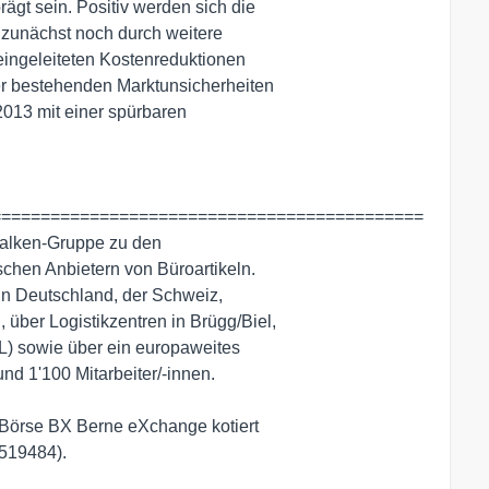
ägt sein. Positiv werden sich die

 zunächst noch durch weitere

eingeleiteten Kostenreduktionen

r bestehenden Marktunsicherheiten

2013 mit einer spürbaren

===========================================

Falken-Gruppe zu den

chen Anbietern von Büroartikeln.

in Deutschland, der Schweiz,

über Logistikzentren in Brügg/Biel,

) sowie über ein europaweites

nd 1'100 Mitarbeiter/-innen. 

 Börse BX Berne eXchange kotiert

519484).
