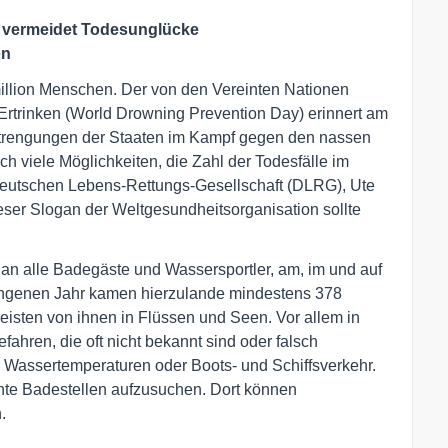
n vermeidet Todesunglücke
on
lmillion Menschen. Der von den Vereinten Nationen
Ertrinken (World Drowning Prevention Day) erinnert am
nstrengungen der Staaten im Kampf gegen den nassen
ch viele Möglichkeiten, die Zahl der Todesfälle im
 Deutschen Lebens-Rettungs-Gesellschaft (DLRG), Ute
ieser Slogan der Weltgesundheitsorganisation sollte
an alle Badegäste und Wassersportler, am, im und auf
gangenen Jahr kamen hierzulande mindestens 378
sten von ihnen in Flüssen und Seen. Vor allem in
hren, die oft nicht bekannt sind oder falsch
 Wassertemperaturen oder Boots- und Schiffsverkehr.
hte Badestellen aufzusuchen. Dort können
.