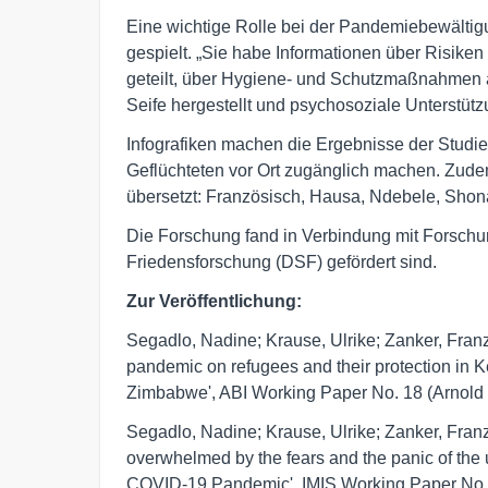
Eine wichtige Rolle bei der Pandemiebewältig
gespielt. „Sie habe Informationen über Risik
geteilt, über Hygiene- und Schutzmaßnahmen 
Seife hergestellt und psychosoziale Unterstützu
Infografiken machen die Ergebnisse der Studie
Geflüchteten vor Ort zugänglich machen. Zu
übersetzt: Französisch, Hausa, Ndebele, Shon
Die Forschung fand in Verbindung mit Forschun
Friedensforschung (DSF) gefördert sind.
Zur Veröffentlichung:
Segadlo, Nadine; Krause, Ulrike; Zanker, Franz
pandemic on refugees and their protection in 
Zimbabwe', ABI Working Paper No. 18 (Arnold Be
Segadlo, Nadine; Krause, Ulrike; Zanker, Fran
overwhelmed by the fears and the panic of th
COVID-19 Pandemic', IMIS Working Paper No. 10 