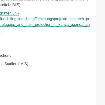
brück: IMIS).
chaften.uni-
_fluechtlingsforschung/forschungsprojekte_research_pr
_refugees_and_their_protection_in_kenya_uganda_gh
l
rschung
lle Studien (IMIS)