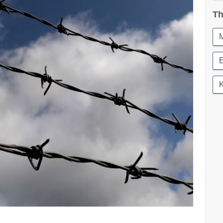
Th
M
E
K