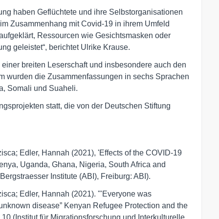
ung haben Geflüchtete und ihre Selbstorganisationen
en im Zusammenhang mit Covid-19 in ihrem Umfeld
aufgeklärt, Ressourcen wie Gesichtsmasken oder
ng geleistet“, berichtet Ulrike Krause.
 einer breiten Leserschaft und insbesondere auch den
dem wurden die Zusammenfassungen in sechs Sprachen
a, Somali und Suaheli.
gsprojekten statt, die von der Deutschen Stiftung
isca; Edler, Hannah (2021), 'Effects of the COVID-19
Kenya, Uganda, Ghana, Nigeria, South Africa and
rgstraesser Institute (ABI), Freiburg: ABI).
zisca; Edler, Hannah (2021). '"Everyone was
e unknown disease” Kenyan Refugee Protection and the
(Institut für Migrationsforschung und Interkulturelle