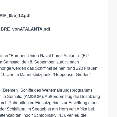
IP_055_12.pdf
en_BRE_vonATALANTA.pdf
ration "Europen Union Naval Force Atalanta" (EU
am Samstag, den 8. September, zurück nach
örige werden das Schiff mit seinen rund 220 Frauen
10 Uhr im Marinestützpunkt "Heppenser Groden"
ie "Bremen" Schiffe des Welternährungsprogramms
on in Somalia (AMISOM). Außerdem trug die Besatzung
h Patrouillen im Einsatzgebiet zur Erstellung eines
er Schifffahrt im Seegebiet am Horn von Afrika bei.
enkapitän Ingolf Schlobinsky (43), verließ die