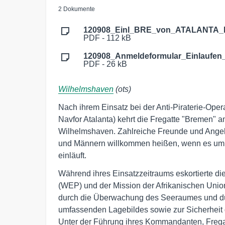
2 Dokumente
120908_Einl_BRE_von_ATALANTA_M
PDF - 112 kB
120908_Anmeldeformular_Einlauf
PDF - 26 kB
Wilhelmshaven
(ots)
Nach ihrem Einsatz bei der Anti-Piraterie-Ope
Navfor Atalanta) kehrt die Fregatte "Bremen" 
Wilhelmshaven. Zahlreiche Freunde und Angeh
und Männern willkommen heißen, wenn es um 
einläuft.
Während ihres Einsatzzeitraums eskortierte d
(WEP) und der Mission der Afrikanischen Uni
durch die Überwachung des Seeraumes und durc
umfassenden Lagebildes sowie zur Sicherheit d
Unter der Führung ihres Kommandanten, Fregatt