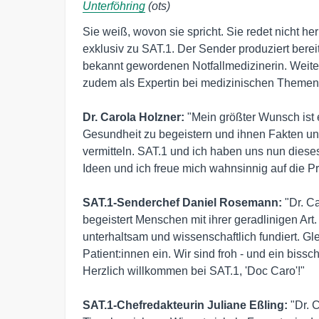
Unterföhring
(ots)
Sie weiß, wovon sie spricht. Sie redet nicht he
exklusiv zu SAT.1. Der Sender produziert berei
bekannt gewordenen Notfallmedizinerin. Weite
zudem als Expertin bei medizinischen Themen f
Dr. Carola Holzner:
 "Mein größter Wunsch ist 
Gesundheit zu begeistern und ihnen Fakten un
vermitteln. SAT.1 und ich haben uns nun dies
Ideen und ich freue mich wahnsinnig auf die Pro
SAT.1-Senderchef Daniel Rosemann: 
"Dr. C
begeistert Menschen mit ihrer geradlinigen Art.
unterhaltsam und wissenschaftlich fundiert. Gleic
Patient:innen ein. Wir sind froh - und ein bissc
Herzlich willkommen bei SAT.1, 'Doc Caro'!"

SAT.1-Chefredakteurin Juliane Eßling:
 "Dr. 