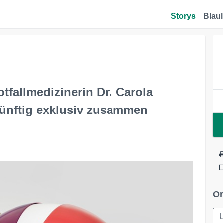
Storys
Blaul
fallmedizinerin Dr. Carola
künftig exklusiv zusammen
Or
U