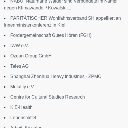
NABU: Naturnahe Wälder sind Verbündete im Kampf
gegen Klimawandel / Kowalski:...
PARITÄTISCHER Wohlfahrtsverband SH appelliert an
Innenministerkonferenz in Kiel
Fördergemeinschaft Gutes Hören (FGH)
IWW e.V.
Ozean Group GmbH
Teles AG
Shanghai Zhenhua Heavy Industries - ZPMC
Metality e.V.
Centre for Cultural Studies Research
KiE-Health
Lebensmittel
Arbeit, Soziales