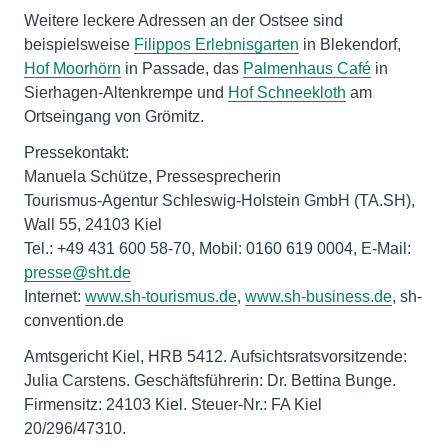
Weitere leckere Adressen an der Ostsee sind
beispielsweise
Filippos Erlebnisgarten
in Blekendorf,
Hof Moorhörn
in Passade, das
Palmenhaus Café
in
Sierhagen-Altenkrempe und
Hof Schneekloth
am
Ortseingang von Grömitz.
Pressekontakt:
Manuela Schütze, Pressesprecherin
Tourismus-Agentur Schleswig-Holstein GmbH (TA.SH),
Wall 55, 24103 Kiel
Tel.: +49 431 600 58-70, Mobil: 0160 619 0004, E-Mail:
presse@sht.de
Internet:
www.sh-tourismus.de
,
www.sh-business.de
, sh-
convention.de
Amtsgericht Kiel, HRB 5412. Aufsichtsratsvorsitzende:
Julia Carstens. Geschäftsführerin: Dr. Bettina Bunge.
Firmensitz: 24103 Kiel. Steuer-Nr.: FA Kiel
20/296/47310.