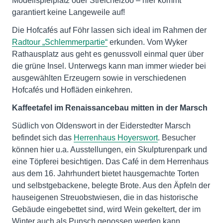
Modellspielplatz oder Streichelzoo – hier kommt
garantiert keine Langeweile auf!
Die Hofcafés auf Föhr lassen sich ideal im Rahmen der
Radtour „Schlemmerpartie“
erkunden. Vom Wyker
Rathausplatz aus geht es genussvoll einmal quer über
die grüne Insel. Unterwegs kann man immer wieder bei
ausgewählten Erzeugern sowie in verschiedenen
Hofcafés und Hofläden einkehren.
Kaffeetafel im Renaissancebau mitten in der Marsch
Südlich von Oldenswort in der Eiderstedter Marsch
befindet sich das
Herrenhaus Hoyerswort
. Besucher
können hier u.a. Ausstellungen, ein Skulpturenpark und
eine Töpferei besichtigen. Das Café in dem Herrenhaus
aus dem 16. Jahrhundert bietet hausgemachte Torten
und selbstgebackene, belegte Brote. Aus den Äpfeln der
hauseigenen Streuobstwiesen, die in das historische
Gebäude eingebettet sind, wird Wein gekeltert, der im
Winter auch als Punsch genossen werden kann.