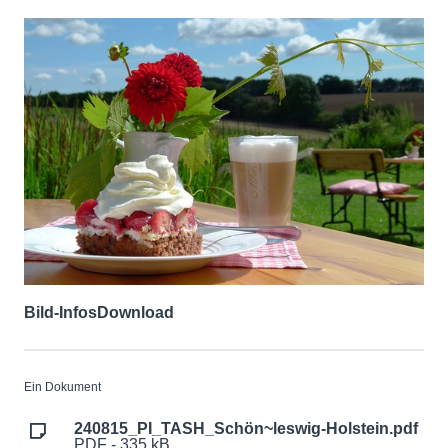
Bild-Infos
Download
Ein Dokument
240815_PI_TASH_Schön~leswig-Holstein.pdf
PDF - 335 kB