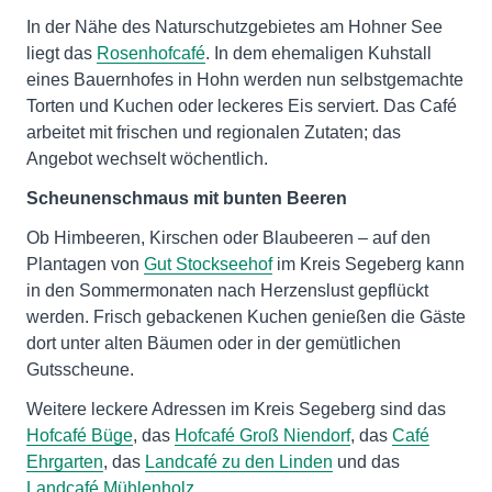
In der Nähe des Naturschutzgebietes am Hohner See
liegt das
Rosenhofcafé
. In dem ehemaligen Kuhstall
eines Bauernhofes in Hohn werden nun selbstgemachte
Torten und Kuchen oder leckeres Eis serviert. Das Café
arbeitet mit frischen und regionalen Zutaten; das
Angebot wechselt wöchentlich.
Scheunenschmaus mit bunten Beeren
Ob Himbeeren, Kirschen oder Blaubeeren – auf den
Plantagen von
Gut Stockseehof
im Kreis Segeberg kann
in den Sommermonaten nach Herzenslust gepflückt
werden. Frisch gebackenen Kuchen genießen die Gäste
dort unter alten Bäumen oder in der gemütlichen
Gutsscheune.
Weitere leckere Adressen im Kreis Segeberg sind das
Hofcafé Büge
, das
Hofcafé Groß Niendorf
, das
Café
Ehrgarten
, das
Landcafé zu den Linden
und das
Landcafé Mühlenholz
.