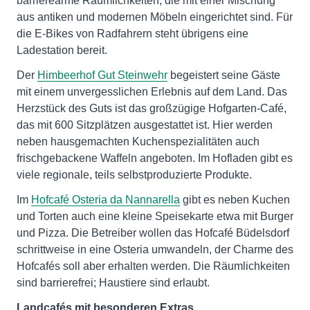
barrierearme Räumlichkeiten, die mit einer Mischung
aus antiken und modernen Möbeln eingerichtet sind. Für
die E-Bikes von Radfahrern steht übrigens eine
Ladestation bereit.
Der
Himbeerhof Gut Steinwehr
begeistert seine Gäste
mit einem unvergesslichen Erlebnis auf dem Land. Das
Herzstück des Guts ist das großzügige Hofgarten-Café,
das mit 600 Sitzplätzen ausgestattet ist. Hier werden
neben hausgemachten Kuchenspezialitäten auch
frischgebackene Waffeln angeboten. Im Hofladen gibt es
viele regionale, teils selbstproduzierte Produkte.
Im
Hofcafé Osteria da Nannarella
gibt es neben Kuchen
und Torten auch eine kleine Speisekarte etwa mit Burger
und Pizza. Die Betreiber wollen das Hofcafé Büdelsdorf
schrittweise in eine Osteria umwandeln, der Charme des
Hofcafés soll aber erhalten werden. Die Räumlichkeiten
sind barrierefrei; Haustiere sind erlaubt.
Landcafés mit besonderen Extras