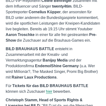
BILD-VIP-Reporterin
Céline Behringer
zusammen mit
dem Influencer und Sänger
twenty4tim
. BILD-
Sportreporter
Cornelius Küpper
, der ansonsten für
BILD unter anderem die Bundesligaspiele kommentiert,
wird die sportlichen Leistungen der Kneipen-Kandidaten
live begleiten. Bereits ab 19.15 Uhr stimmt Youtuber
Aaron Troschke
in einer für alle frei gestreamten
Pre-
Show
die Zuschauer auf die Brauhaus-Games ein.
BILD BRAUHAUS BATTLE
entsteht in
Zusammenarbeit mit der Kreativ- und
Vermarktungsagentur
Banijay Media
und der
Produktionsfirma
EndemolShine Germany
(u.a. Wer
wird Millionär?, The Masked Singer, Promi Big Brother)
mit
Rainer Laux Productions
.
Für
Tickets für das BILD BRAUHAUS BATTLE
können sich Zuschauer
hier
bewerben.
Christoph Stamm, Head of Sports Rights &
Licensing bei BILD
: "BILD ist da, wo die Menschen