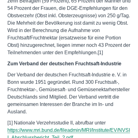
zehn Befragten (59 Prozent), 65 Prozent der Männer und
54 Prozent der Frauen, die DGE-Empfehlungen für den
Obstverzehr (Obst inkl. Obsterzeugnisse) von 250 g/Tag.
Die Mehrheit der Bevölkerung isst damit zu wenig Obst.
Wird in der Berechnung die Aufnahme von
Fruchtsaft/Fruchtnektar (ersatzweise für eine Portion
Obst) hinzugerechnet, liegen immer noch 43 Prozent der
Teilnehmenden unter den Empfehlungen.[1]
Zum Verband der deutschen Fruchtsaft-Industrie
Der Verband der deutschen Fruchtsaft-Industrie e. V. in
Bonn wurde 1951 gegründet. Rund 300 Fruchtsaft-,
Fruchtnektar-, Gemüsesaft- und Gemüsenektarhersteller
Deutschlands sind Mitglied. Der Verband vertritt die
gemeinsamen Interessen der Branche im In- und
Ausland.
[1] Nationale Verzehrsstudie II, abrufbar unter
https://www.mri.bund.de/fileadmin/MRI/Institute/EV/NVSI
I_Abschlussbericht_Teil_2.pdf