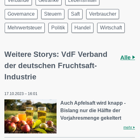
Verbände
Getränke
Lebensmittel
Governance
Steuern
Saft
Verbraucher
Mehrwertsteuer
Politik
Handel
Wirtschaft
Weitere Storys: VdF Verband
Alle
der deutschen Fruchtsaft-
Industrie
17.10.2023 – 16:01
Auch Apfelsaft wird knapp -
Bislang nur die Hälfte der
Vorjahresmenge gekeltert
mehr