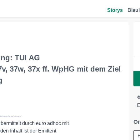
Storys
Blaul
ng: TUI AG
, 37w, 37x ff. WpHG mit dem Ziel
g
-------------

Or