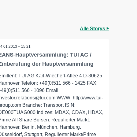
Alle Storys
04.01.2013 – 15:21
EANS-Hauptversammlung: TUI AG /
Einberufung der Hauptversammlung
Emittent: TUI AG Karl-Wiechert-Allee 4 D-30625
Hannover Telefon: +49(0)511 566 - 1425 FAX:
+49(0)511 566 - 1096 Email:
investor.relations@tui.com WWW: http://www.tui-
group.com Branche: Transport ISIN:
DE000TUAG000 Indizes: MDAX, CDAX, HDAX,
Prime All Share Börsen: Regulierter Markt:
Hannover, Berlin, München, Hamburg,
Düsseldorf, Stuttgart, Regulierter Markt/Prime