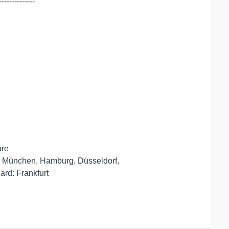
-------------

re

n, München, Hamburg, Düsseldorf,
