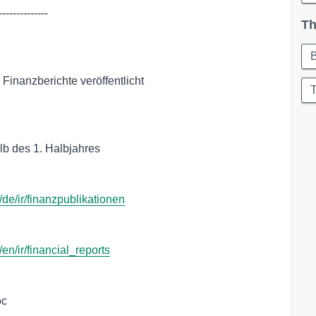
-------------

Th
Finanzberichte veröffentlicht

T
lb des 1. Halbjahres

/de/ir/finanzpublikationen
en/ir/financial_reports
c 
