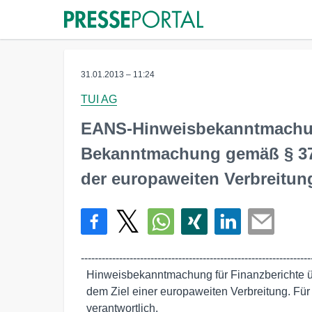
31.01.2013 – 11:24
TUI AG
EANS-Hinweisbekanntmachu
Bekanntmachung gemäß § 37v
der europaweiten Verbreitun
-------------------------------------------------------------------
  Hinweisbekanntmachung für Finanzberichte übermittelt durch euro adhoc mit

  dem Ziel einer europaweiten Verbreitung. Für den Inhalt ist der Emittent

  verantwortlich.
