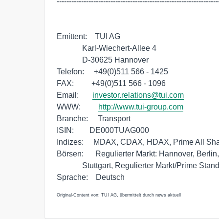
-------------------------------------------------------------------
Emittent:    TUI AG

             Karl-Wiechert-Allee 4

             D-30625 Hannover

Telefon:     +49(0)511 566 - 1425

FAX:         +49(0)511 566 - 1096

Email:       
investor.relations@tui.com
WWW:         
http://www.tui-group.com
Branche:     Transport

ISIN:        DE000TUAG000

Indizes:     MDAX, CDAX, HDAX, Prime All Sha
Börsen:      Regulierter Markt: Hannover, Berli
             Stuttgart, Regulierter Markt/Prime Standard: Frankfurt 

Original-Content von: TUI AG, übermittelt durch news aktuell