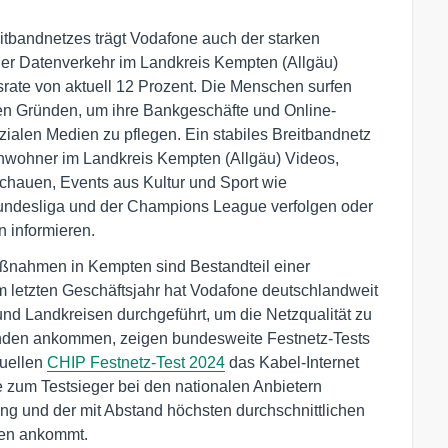
eitbandnetzes trägt Vodafone auch der starken
r Datenverkehr im Landkreis Kempten (Allgäu)
gsrate von aktuell 12 Prozent. Die Menschen surfen
chen Gründen, um ihre Bankgeschäfte und Online-
ozialen Medien zu pflegen. Ein stabiles Breitbandnetz
Anwohner im Landkreis Kempten (Allgäu) Videos,
hauen, Events aus Kultur und Sport wie
Bundesliga und der Champions League verfolgen oder
 informieren.
nahmen in Kempten sind Bestandteil einer
 im letzten Geschäftsjahr hat Vodafone deutschlandweit
d Landkreisen durchgeführt, um die Netzqualität zu
den ankommen, zeigen bundesweite Festnetz-Tests
uellen
CHIP Festnetz-Test 2024
das Kabel-Internet
 zum Testsieger bei den nationalen Anbietern
ung und der mit Abstand höchsten durchschnittlichen
den ankommt.