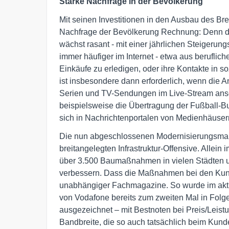
Starke Nachfrage in der Bevölkerung
Mit seinen Investitionen in den Ausbau des Br
Nachfrage der Bevölkerung Rechnung: Denn de
wächst rasant - mit einer jährlichen Steigerun
immer häufiger im Internet - etwa aus berufli
Einkäufe zu erledigen, oder ihre Kontakte in s
ist insbesondere dann erforderlich, wenn die 
Serien und TV-Sendungen im Live-Stream ansc
beispielsweise die Übertragung der Fußball-
sich in Nachrichtenportalen von Medienhäusern
Die nun abgeschlossenen Modernisierungsmaß
breitangelegten Infrastruktur-Offensive. Allein
über 3.500 Baumaßnahmen in vielen Städten un
verbessern. Dass die Maßnahmen bei den Kun
unabhängiger Fachmagazine. So wurde im akt
von Vodafone bereits zum zweiten Mal in Folge
ausgezeichnet – mit Bestnoten bei Preis/Leist
Bandbreite, die so auch tatsächlich beim Kun