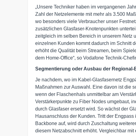
„Unsere Techniker haben im vergangenen Jahr
Zahl der Netzelemente mit mehr als 3.500 Ma
wo besonders viele Verbraucher unser Festnet
zusätzlichen Glasfaser-Knotenpunkten unterteil
zeitgleich im selben Bereich in unserem Netz 
einzelnen Kunden kommt dadurch im Schnitt de
erhöht die Qualität beim Streamen, beim Spiel
dem Home-Office“, so Vodafone Technik-Chefin
Segmentierung oder Ausbau der Regional
Je nachdem, wo im Kabel-Glasfasernetz Engpäs
Maßnahmen zur Auswahl. Eine davon ist die s
wenn der Flaschenhals unmittelbar am Verstärke
Verstärkerpunkte zu Fiber Nodes umgebaut, i
durch Glasfaser ersetzt wird. So wächst der Gla
Hausanschluss der Kunden. Tritt der Engpass
Backbone auf, wird durch Zuschaltung weiterer
diesem Netzabschnitt erhöht. Vergleichbar mit 