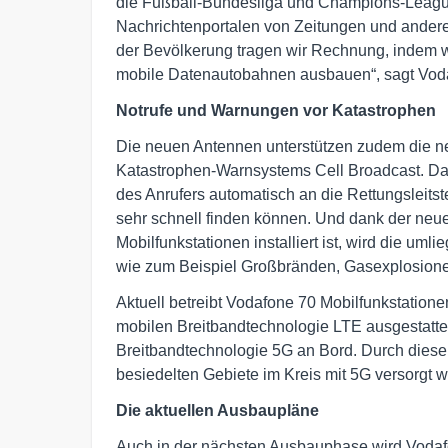
die Fußball-Bundesliga und Champions-League 
Nachrichtenportalen von Zeitungen und andere
der Bevölkerung tragen wir Rechnung, indem w
mobile Datenautobahnen ausbauen“, sagt Voda
Notrufe und Warnungen vor Katastrophen
Die neuen Antennen unterstützen zudem die n
Katastrophen-Warnsystems Cell Broadcast. Dan
des Anrufers automatisch an die Rettungsleitst
sehr schnell finden können. Und dank der neue
Mobilfunkstationen installiert ist, wird die u
wie zum Beispiel Großbränden, Gasexplosione
Aktuell betreibt Vodafone 70 Mobilfunkstatione
mobilen Breitbandtechnologie LTE ausgestattet
Breitbandtechnologie 5G an Bord. Durch diese
besiedelten Gebiete im Kreis mit 5G versorgt 
Die aktuellen Ausbaupläne
Auch in der nächsten Ausbauphase wird Vodafo