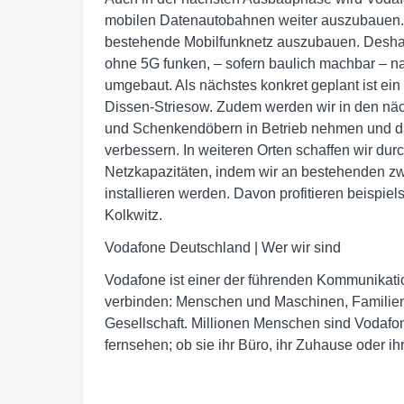
mobilen Datenautobahnen weiter auszubauen. 
bestehende Mobilfunknetz auszubauen. Deshalb
ohne 5G funken, – sofern baulich machbar – n
umgebaut. Als nächstes konkret geplant ist e
Dissen-Striesow. Zudem werden wir in den nä
und Schenkendöbern in Betrieb nehmen und da
verbessern. In weiteren Orten schaffen wir du
Netzkapazitäten, indem wir an bestehenden zw
installieren werden. Davon profitieren beisp
Kolkwitz.
Vodafone Deutschland | Wer wir sind
Vodafone ist einer der führenden Kommunikat
verbinden: Menschen und Maschinen, Familien 
Gesellschaft. Millionen Menschen sind Vodafon
fernsehen; ob sie ihr Büro, ihr Zuhause oder i