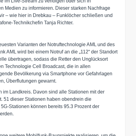
im Live-Stream zu verfolgen oder sich in
n Medien zu informieren. Dieser starken Nachfrage
ir – wie hier in Drebkau – Funklöcher schließen und
fone-Technikchefin Tanja Richter.
euesten Varianten der Notruftechnologie AML und des
k AML wird bei einem Notruf an die „112“ der Standort
elle übertragen, sodass die Retter den Unglücksort
n Technologie Cell Broadcast, die in allen
mliegende Bevölkerung via Smartphone vor Gefahrlagen
n, Überflutungen gewarnt.
n im Landkreis. Davon sind alle Stationen mit der
. 51 dieser Stationen haben obendrein die
 5G-Stationen können bereits 95.3 Prozent der
werden.
ne weitere Mobilfunk-Bauprojekte realisieren, um die