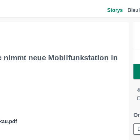
Storys
Blaul
e nimmt neue Mobilfunkstation in
Or
kau.pdf
D