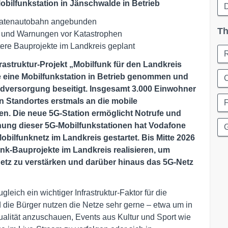
bilfunkstation in Jänschwalde in Betrieb
D
 Datenautobahn angebunden
Th
e und Warnungen vor Katastrophen
tere Bauprojekte im Landkreis geplant
frastruktur-Projekt „Mobilfunk für den Landkreis
 eine Mobilfunkstation in Betrieb genommen und
C
ndversorgung beseitigt. Insgesamt 3.000 Einwohner
 Standortes erstmals an die mobile
. Die neue 5G-Station ermöglicht Notrufe und
nung dieser 5G-Mobilfunkstationen hat Vodafone
G
obilfunknetz im Landkreis gestartet. Bis Mitte 2026
unk-Bauprojekte im Landkreis realisieren, um
etz zu verstärken und darüber hinaus das 5G-Netz
gleich ein wichtiger Infrastruktur-Faktor für die
d die Bürger nutzen die Netze sehr gerne – etwa um in
ualität anzuschauen, Events aus Kultur und Sport wie