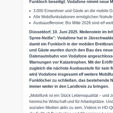
Funkloch beseitigt: Vodafone nimmt neue Mo
3.000 Einwohner und Gäste an die mobile
Alle Mobilfunkstationen ermöglichen Notruf
Ausbauoffensive: Bis Mitte 2026 sind elf wei
Düsseldorf, 10. Juni 2025. Meilenstein im In
Spree-Neiße“: Vodafone hat in Jänschwalde
damit ein Funkloch in der mobilen Breitbra
und Gäste wurden durch den Bau des neuen
Datenautobahn von Vodafone angeschlossen
Warnungen vor Katastrophen. Mit der Eröff
zugleich die nächste Ausbaustufe für sein M
wird Vodafone insgesamt elf weitere Mobilf
Funklöcher zu schließen, das bestehende N
immer weiter in den Landkreis zu bringen.
„Mobilfunk ist ein Stück Lebensqualität – und zu
heimische Wirtschaft und für Arbeitsplätze. Un
sozialen Medien aktiv zu sein, Videos in HD-Q