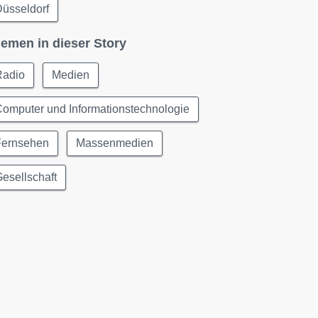
üsseldorf
emen in dieser Story
Radio
Medien
omputer und Informationstechnologie
Fernsehen
Massenmedien
esellschaft