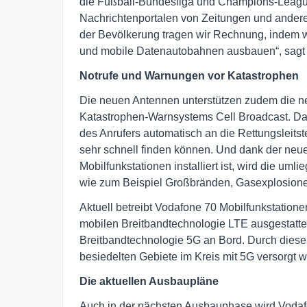
die Fußball-Bundesliga und Champions-League 
Nachrichtenportalen von Zeitungen und andere
der Bevölkerung tragen wir Rechnung, indem w
und mobile Datenautobahnen ausbauen“, sagt 
Notrufe und Warnungen vor Katastrophen
Die neuen Antennen unterstützen zudem die n
Katastrophen-Warnsystems Cell Broadcast. Dan
des Anrufers automatisch an die Rettungsleitst
sehr schnell finden können. Und dank der neue
Mobilfunkstationen installiert ist, wird die u
wie zum Beispiel Großbränden, Gasexplosione
Aktuell betreibt Vodafone 70 Mobilfunkstatione
mobilen Breitbandtechnologie LTE ausgestattet
Breitbandtechnologie 5G an Bord. Durch diese
besiedelten Gebiete im Kreis mit 5G versorgt 
Die aktuellen Ausbaupläne
Auch in der nächsten Ausbauphase wird Vodafo