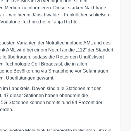
im Live-Stream zu verfolgen oder sich in
n Medien zu informieren. Dieser starken Nachfrage
ir – wie hier in Jänschwalde – Funklöcher schließen
Vodafone-Technikchefin Tanja Richter.
euesten Varianten der Notruftechnologie AML und des
k AML wird bei einem Notruf an die „112“ der Standort
elle übertragen, sodass die Retter den Unglücksort
n Technologie Cell Broadcast, die in allen
mliegende Bevölkerung via Smartphone vor Gefahrlagen
n, Überflutungen gewarnt.
n im Landkreis. Davon sind alle Stationen mit der
. 47 dieser Stationen haben obendrein die
 5G-Stationen können bereits rund 94 Prozent der
werden.
ne weitere Mobilfunk-Bauprojekte realisieren, um die