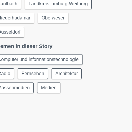
Faulbach
Landkreis Limburg-Weilburg
Niederhadamar
Oberweyer
üsseldorf
emen in dieser Story
omputer und Informationstechnologie
Radio
Fernsehen
Architektur
Massenmedien
Medien