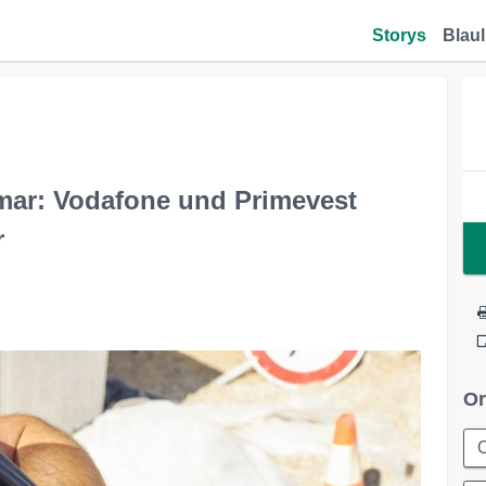
Storys
Blaul
mar: Vodafone und Primevest
r
Or