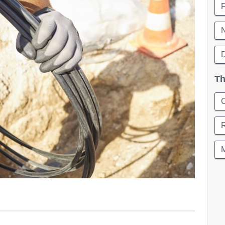
D
Th
C