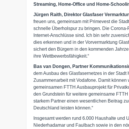
Streaming, Home-Office und Home-Schoolin
Jürgen Raith, Direktor Glasfaser Vermarktu
freuen uns, gemeinsam mit Primevest die Stadt
schnelle Überholspur zu bringen. Die Corona-P
Internet-Anschlüsse sind. Ich bin sehr zuversic
dies erkennen und in der Vorvermarktung Gla
sichert den Bürgern in den kommenden Jahrze
ihre Wettbewerbsfähigkeit.“
Bas van Dongen, Partner Kommunikationsinf
dem Ausbau des Glasfasernetzes in der Stadt H
Zusammenarbeit mit Vodafone. Damit können w
gemeinsamen FTTH Ausbauprojekt für Privatkun
den Grundstein für weitere gemeinsame FTTH 
starkem Partner einen wesentlichen Beitrag 
Deutschland leisten können.“
Insgesamt werden rund 6.000 Haushalte und U
Niederhadamar und Faulbach sowie in den nö