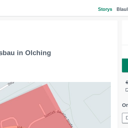
Storys
Blaul
sbau in Olching
Or
D