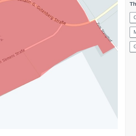
Th
C
G