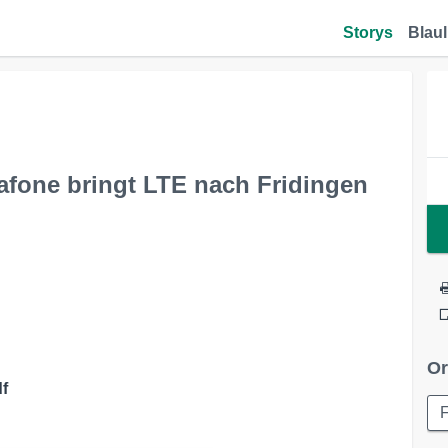
Storys
Blaul
dafone bringt LTE nach Fridingen
Or
f
F