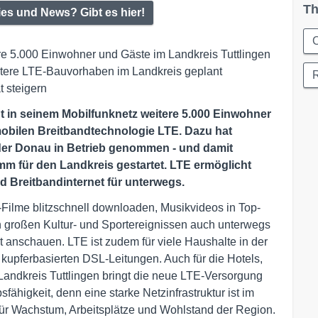
Th
ies und News? Gibt es hier!
C
ere 5.000 Einwohner und Gäste im Landkreis Tuttlingen
itere LTE-Bauvorhaben im Landkreis geplant
t steigern
gt in seinem Mobilfunknetz weitere 5.000 Einwohner
mobilen Breitbandtechnologie LTE. Dazu hat
 der Donau in Betrieb genommen - und damit
m für den Landkreis gestartet. LTE ermöglicht
nd Breitbandinternet für unterwegs.
ilme blitzschnell downloaden, Musikvideos in Top-
 großen Kultur- und Sportereignissen auch unterwegs
 anschauen. LTE ist zudem für viele Haushalte in der
u kupferbasierten DSL-Leitungen. Auch für die Hotels,
 Landkreis Tuttlingen bringt die neue LTE-Versorgung
ähigkeit, denn eine starke Netzinfrastruktur ist im
 für Wachstum, Arbeitsplätze und Wohlstand der Region.