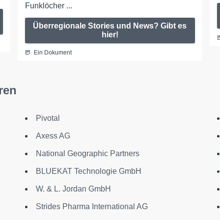
Funklöcher ...
Überregionale Stories und News? Gibt es
hier!
Ein Dokument
ren
Pivotal
Axess AG
National Geographic Partners
BLUEKAT Technologie GmbH
W. & L. Jordan GmbH
Strides Pharma International AG