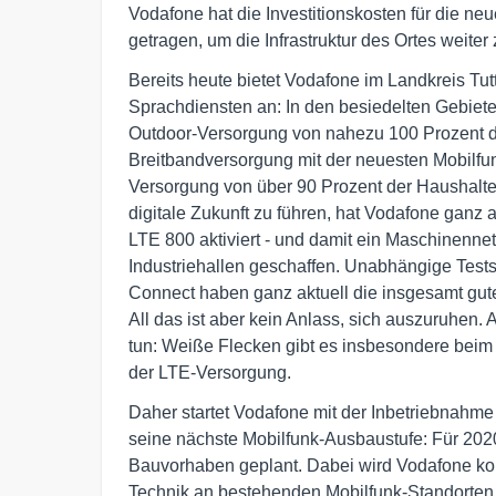
Vodafone hat die Investitionskosten für die n
getragen, um die Infrastruktur des Ortes weiter
Bereits heute bietet Vodafone im Landkreis Tu
Sprachdiensten an: In den besiedelten Gebiete
Outdoor-Versorgung von nahezu 100 Prozent d
Breitbandversorgung mit der neuesten Mobilfu
Versorgung von über 90 Prozent der Haushalte
digitale Zukunft zu führen, hat Vodafone ganz 
LTE 800 aktiviert - und damit ein Maschinenne
Industriehallen geschaffen. Unabhängige Tes
Connect haben ganz aktuell die insgesamt gute
All das ist aber kein Anlass, sich auszuruhen. 
tun: Weiße Flecken gibt es insbesondere bei
der LTE-Versorgung.
Daher startet Vodafone mit der Inbetriebnahme
seine nächste Mobilfunk-Ausbaustufe: Für 2020
Bauvorhaben geplant. Dabei wird Vodafone kom
Technik an bestehenden Mobilfunk-Standorten 