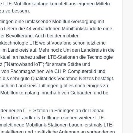
eue LTE-Mobilfunkanlage komplett aus eigenen Mitteln
 zu verbessern.
ttlingen eine umfassende Mobilfunkversorgung mit
n liefern die 44 vorhandenen Mobilfunkstandorte eine
er Bevölkerung. Auch bei der mobilen
nktechnologie LTE weist Vodafone schon jetzt eine
 im Landkreis auf. Mehr noch: Um den Landkreis in die
aktuell an nahezu allen LTE-Stationen die Technologie
tz ("Narrowband IoT") für smarte Städte und
ts von Fachmagazinen wie CHIP, Computerbild und
 bis sehr gute Qualität des Vodafone-Netzes bestätigt.
Auch im Landkreis Tuttlingen gibt es noch einiges zu
m Mobilfunkempfang innerhalb von Gebäuden und bei
 der neuen LTE-Station in Fridingen an der Donau
 sind im Landkreis Tuttlingen sieben weitere LTE-
plett neue Mobilfunk-Stationen bauen, erstmals LTE-
installieren und zusätzliche Antennen an vorhandenen