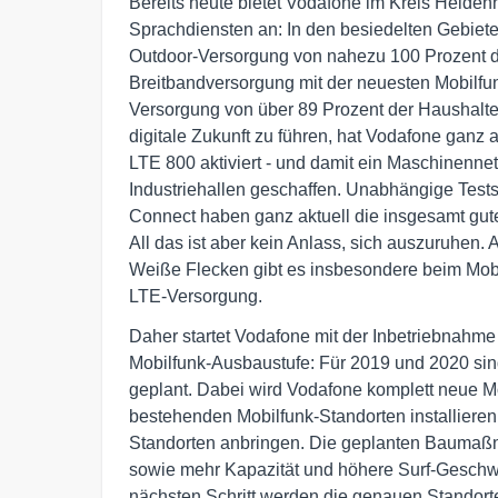
Bereits heute bietet Vodafone im Kreis Heide
Sprachdiensten an: In den besiedelten Gebiete
Outdoor-Versorgung von nahezu 100 Prozent d
Breitbandversorgung mit der neuesten Mobilfu
Versorgung von über 89 Prozent der Haushalte 
digitale Zukunft zu führen, hat Vodafone ganz 
LTE 800 aktiviert - und damit ein Maschinenne
Industriehallen geschaffen. Unabhängige Tes
Connect haben ganz aktuell die insgesamt gute
All das ist aber kein Anlass, sich auszuruhen.
Weiße Flecken gibt es insbesondere beim Mob
LTE-Versorgung.
Daher startet Vodafone mit der Inbetriebnahm
Mobilfunk-Ausbaustufe: Für 2019 und 2020 si
geplant. Dabei wird Vodafone komplett neue M
bestehenden Mobilfunk-Standorten installiere
Standorten anbringen. Die geplanten Baumaß
sowie mehr Kapazität und höhere Surf-Geschwi
nächsten Schritt werden die genauen Standort