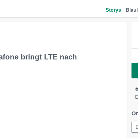
Storys
Blaul
dafone bringt LTE nach
Or
D