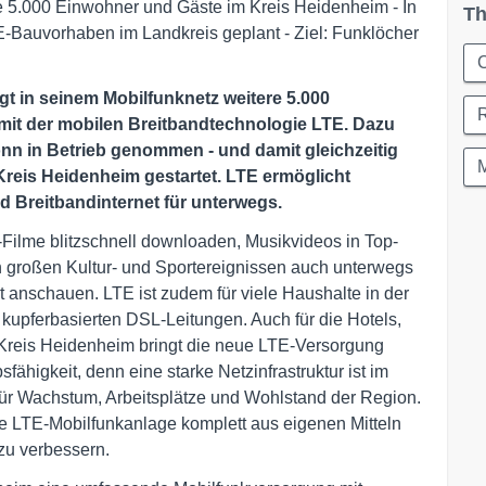
ere 5.000 Einwohner und Gäste im Kreis Heidenheim - In
Th
E-Bauvorhaben im Landkreis geplant - Ziel: Funklöcher
C
rgt in seinem Mobilfunknetz weitere 5.000
it der mobilen Breitbandtechnologie LTE. Dazu
nn in Betrieb genommen - und damit gleichzeitig
eis Heidenheim gestartet. LTE ermöglicht
nd Breitbandinternet für unterwegs.
ilme blitzschnell downloaden, Musikvideos in Top-
 großen Kultur- und Sportereignissen auch unterwegs
 anschauen. LTE ist zudem für viele Haushalte in der
u kupferbasierten DSL-Leitungen. Auch für die Hotels,
 Kreis Heidenheim bringt die neue LTE-Versorgung
ähigkeit, denn eine starke Netzinfrastruktur ist im
 für Wachstum, Arbeitsplätze und Wohlstand der Region.
eue LTE-Mobilfunkanlage komplett aus eigenen Mitteln
 zu verbessern.