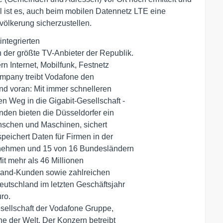
el ist es, auch beim mobilen Datennetz LTE eine
ölkerung sicherzustellen.
ntegrierten

er größte TV-Anbieter der Republik.

rn Internet, Mobilfunk, Festnetz

mpany treibt Vodafone den

nd voran: Mit immer schnelleren

 Weg in die Gigabit-Gesellschaft -

den bieten die Düsseldorfer ein

nschen und Maschinen, sichert

ichert Daten für Firmen in der

nehmen und 15 von 16 Bundesländern

t mehr als 46 Millionen

tband-Kunden sowie zahlreichen

utschland im letzten Geschäftsjahr

o.

ellschaft der Vodafone Gruppe,

 der Welt. Der Konzern betreibt
