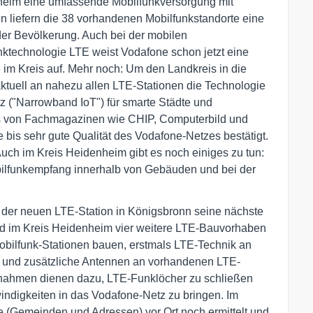
nheim eine umfassende Mobilfunkversorgung mit
n liefern die 38 vorhandenen Mobilfunkstandorte eine
er Bevölkerung. Auch bei der mobilen
nktechnologie LTE weist Vodafone schon jetzt eine
im Kreis auf. Mehr noch: Um den Landkreis in die
aktuell an nahezu allen LTE-Stationen die Technologie
tz ("Narrowband IoT") für smarte Städte und
ts von Fachmagazinen wie CHIP, Computerbild und
 bis sehr gute Qualität des Vodafone-Netzes bestätigt.
 Auch im Kreis Heidenheim gibt es noch einiges zu tun:
ilfunkempfang innerhalb von Gebäuden und bei der
e der neuen LTE-Station in Königsbronn seine nächste
nd im Kreis Heidenheim vier weitere LTE-Bauvorhaben
obilfunk-Stationen bauen, erstmals LTE-Technik an
n und zusätzliche Antennen an vorhandenen LTE-
nahmen dienen dazu, LTE-Funklöcher zu schließen
ndigkeiten in das Vodafone-Netz zu bringen. Im
e (Gemeinden und Adressen) vor Ort noch ermittelt und