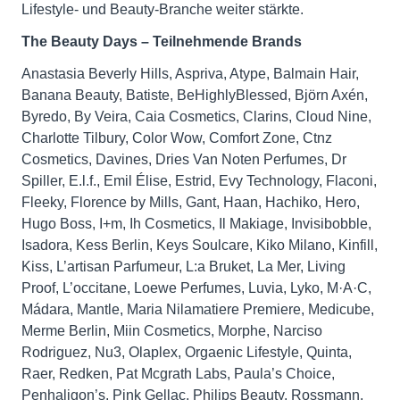
Lifestyle- und Beauty-Branche weiter stärkte.
The Beauty Days – Teilnehmende Brands
Anastasia Beverly Hills, Aspriva, Atype, Balmain Hair,
Banana Beauty, Batiste, BeHighlyBlessed, Björn Axén,
Byredo, By Veira, Caia Cosmetics, Clarins, Cloud Nine,
Charlotte Tilbury, Color Wow, Comfort Zone, Ctnz
Cosmetics, Davines, Dries Van Noten Perfumes, Dr
Spiller, E.l.f., Emil Élise, Estrid, Evy Technology, Flaconi,
Fleeky, Florence by Mills, Gant, Haan, Hachiko, Hero,
Hugo Boss, I+m, Ih Cosmetics, Il Makiage, Invisibobble,
Isadora, Kess Berlin, Keys Soulcare, Kiko Milano, Kinfill,
Kiss, L’artisan Parfumeur, L:a Bruket, La Mer, Living
Proof, L’occitane, Loewe Perfumes, Luvia, Lyko, M·A·C,
Mádara, Mantle, Maria Nilamatiere Premiere, Medicube,
Merme Berlin, Miin Cosmetics, Morphe, Narciso
Rodriguez, Nu3, Olaplex, Orgaenic Lifestyle, Quinta,
Raer, Redken, Pat Mcgrath Labs, Paula’s Choice,
Penhaligon’s, Pink Gellac, Philips Beauty, Rossmann,