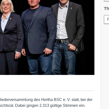
Th
liederversammlung des Hertha BSC e. V. statt, bei der
chtsrat. Dabei gingen 2.313 gültige Stimmen ein.