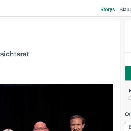
Storys
Blaul
sichtsrat
Or
B