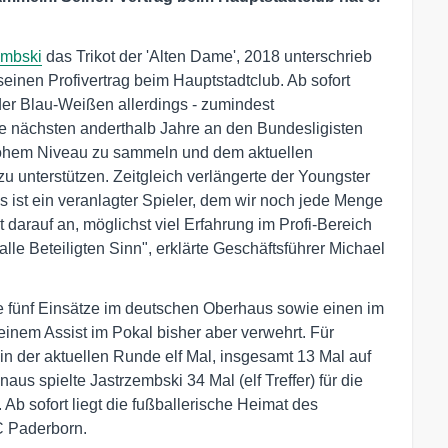
embski
das Trikot der 'Alten Dame', 2018 unterschrieb
einen Profivertrag beim Hauptstadtclub. Ab sofort
er Blau-Weißen allerdings - zumindest
die nächsten anderthalb Jahre an den Bundesligisten
hohem Niveau zu sammeln und dem aktuellen
zu unterstützen. Zeitgleich verlängerte der Youngster
is ist ein veranlagter Spieler, dem wir noch jede Menge
 darauf an, möglichst viel Erfahrung im Profi-Bereich
le Beteiligten Sinn", erklärte Geschäftsführer Michael
e fünf Einsätze im deutschen Oberhaus sowie einen im
einem Assist im Pokal bisher aber verwehrt. Für
n der aktuellen Runde elf Mal, insgesamt 13 Mal auf
naus spielte Jastrzembski 34 Mal (elf Treffer) für die
 Ab sofort liegt die fußballerische Heimat des
C Paderborn.