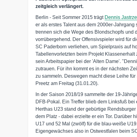
zeitgleich verlängert.
Berlin - Seit Sommer 2015 trägt
Dennis Jastrz
er als erstes Talent aus dem 2000er-Jahrgang s
trennen sich die Wege des Blondschopfs und d
vorrübergehend. Der Offensivspieler wird für 
SC Paderborn verliehen, um Spielpraxis auf 
Tabellenvorletzten beim Projekt Klassenerhalt 
sein Arbeitspapier bei der 'Alten Dame'. "Denn
zutrauen. Für ihn kommt es in der nächsten Zeit
zu sammeln. Deswegen macht diese Leihe für al
Preetz am Freitag (31.01.20).
In der Saison 2018/19 sammelte der 19-Jährig
DFB-Pokal. Ein Treffer blieb dem Linksfuß bei 
Herthas U23 stand der gebürtige Rendsburger i
dem Platz - dabei erzielte er ein Tor. Darüber hi
U17 und 52 Mal (zwölf) für die blau-weiße U19.
Eigengewächses also in Ostwestfalen beim S