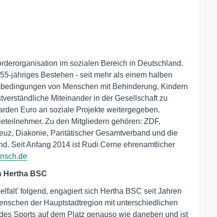
Förderorganisation im sozialen Bereich in Deutschland.
r 55-jähriges Bestehen - seit mehr als einem halben
bensbedingungen von Menschen mit Behinderung, Kindern
verständliche Miteinander in der Gesellschaft zu
lliarden Euro an soziale Projekte weitergegeben.
ieteilnehmer. Zu den Mitgliedern gehören: ZDF,
reuz, Diakonie, Paritätischer Gesamtverband und die
and. Seit Anfang 2014 ist Rudi Cerne ehrenamtlicher
nsch.de
n Hertha BSC
elfalt' folgend, engagiert sich Hertha BSC seit Jahren
enschen der Hauptstadtregion mit unterschiedlichen
le des Sports auf dem Platz genauso wie daneben und ist