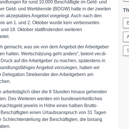
handlungen für rund 10.000 Beschäftigte im Geld- und
er Geld- und Wertdienste (BDGW) hatte in der zweiten
Th
n akzeptables Angebot vorgelegt. Auch nach den
ie am 1. und 2. Oktober wurde kein verbessertes
 und 18. Oktober stattfindenden weiteren
itet.
ich gemacht, was sie von dem Angebot der Arbeitgeber
S
n halten. Wertschätzung geht anders“, betont ver.di-
Druck auf die Arbeitgeber zu machen, spätestens in
rhandlungsfähiges Angebot vorzulegen, haben wir
e Delegation Streikender den Arbeitgebern am
chen.
lle arbeitstäglich über die 8 Stunden hinaus gehenden
ten. Des Weiteren werden ein bundeseinheitliches
achtsgeld jeweils in Höhe eines halben Brutto-
e Beschäftigten einen Urlaubsanspruch von 31 Tagen
Schlechterstellung der Beschäftigten, die bislang
aben.