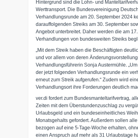
Hintergrund sind die Lohn- und Manteltarifver
Werttransport. Die Bundesvereinigung Deutsch
Verhandlungsrunde am 20. September 2024 kei
darauffolgenden Streiks am 30. September sow
Angebot unterbreitet. Daher werden die am 17.
Verhandlungen von bundesweiten Streiks begle
„Mit dem Streik haben die Beschäftigten deutl
und vor allem von deren Änderungsvorstellunge
Verhandlungsführerin Sonja Austermühle. „Um 
der jetzt folgenden Verhandlungsrunde ein ve
erneut zum Streik aufgerufen.“ Zudem wird ein
Verhandlungsort ihre Forderungen deutlich ma
ver.di fordert zum Bundesmanteltarifvertrag, a
Zeiten mit dem Überstundenzuschlag zu vergü
Urlaubsgeld und ein bundeseinheitliches Weihn
Monatsgehalts gefordert. Außerdem sollen all
bezogen auf eine 5-Tage-Woche erhalten, ohne 
einen Anspruch auf mehr als 31 Urlaubstage h