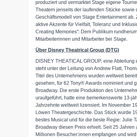
produziert und vermarktet Stage eigene Tournee
Theatern jenseits der laufenden Stücke sowie
Geschäftsmodell von Stage Entertainment ab.
aktive Akzente für Vielfalt, Toleranz und Inklu
Creating Memories“: Dem Publikum rundherum m
Mitarbeiterinnen und Mitarbeiter bei Stage.
Über Disney Theatrical Group (DTG)
DISNEY THEATICAL GROUP, eine Abteilung de
steht unter der Leitung von Andrew Flatt, Th
Titel des Unternehmens wurden weltweit berei
gesehen, für 62 Tony® Awards nominiert und 
Broadway. Die erste Produktion des Unterneh
uraufgeführt, hatte eine bemerkenswerte 13-jä
Jahrzehnte weltweit lizensiert. Im November 1
Löwen Theatergeschichte. Das Stück wurde 19
bestes Musical und für die beste Regie: Julie T
Broadway diesen Preis erhielt. Seit 25 Jahren
Millionen Besucher:innen empfangen und wird d