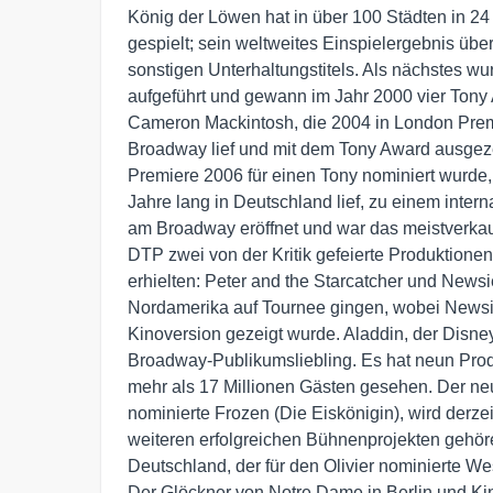
König der Löwen hat in über 100 Städten in 24 
gespielt; sein weltweites Einspielergebnis übe
sonstigen Unterhaltungstitels. Als nächstes 
aufgeführt und gewann im Jahr 2000 vier Tony 
Cameron Mackintosh, die 2004 in London Prem
Broadway lief und mit dem Tony Award ausgez
Premiere 2006 für einen Tony nominiert wurde,
Jahre lang in Deutschland lief, zu einem inter
am Broadway eröffnet und war das meistverkau
DTP zwei von der Kritik gefeierte Produktio
erhielten: Peter and the Starcatcher und Newsie
Nordamerika auf Tournee gingen, wobei Newsi
Kinoversion gezeigt wurde. Aladdin, der Disney
Broadway-Publikumsliebling. Es hat neun Prod
mehr als 17 Millionen Gästen gesehen. Der neu
nominierte Frozen (Die Eiskönigin), wird derzei
weiteren erfolgreichen Bühnenprojekten gehör
Deutschland, der für den Olivier nominierte W
Der Glöckner von Notre Dame in Berlin und Ki