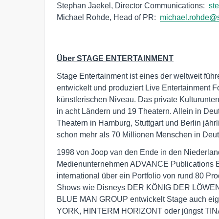
Stephan Jaekel, Director Communications:  
st
Michael Rohde, Head of PR:  
michael.rohde@s
Über STAGE ENTERTAINMENT
Stage Entertainment ist eines der weltweit fü
entwickelt und produziert Live Entertainment 
künstlerischen Niveau. Das private Kulturunter
in acht Ländern und 19 Theatern. Allein in Deu
Theatern in Hamburg, Stuttgart und Berlin jähr
schon mehr als 70 Millionen Menschen in Deut
1998 von Joop van den Ende in den Niederland
Medienunternehmen ADVANCE Publications Eig
international über ein Portfolio von rund 80 P
Shows wie Disneys DER KÖNIG DER LÖWEN, &
BLUE MAN GROUP entwickelt Stage auch e
YORK, HINTERM HORIZONT oder jüngst TINA –