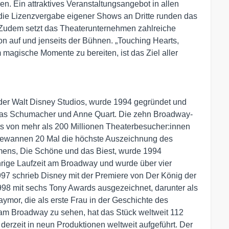
n. Ein attraktives Veranstaltungsangebot in allen
 die Lizenzvergabe eigener Shows an Dritte runden das
 Zudem setzt das Theaterunternehmen zahlreiche
sion auf und jenseits der Bühnen. „Touching Hearts,
agische Momente zu bereiten, ist das Ziel aller
r Walt Disney Studios, wurde 1994 gegründet und
omas Schumacher und Anne Quart. Die zehn Broadway-
ts von mehr als 200 Millionen Theaterbesucher:innen
gewannen 20 Mal die höchste Auszeichnung des
mens, Die Schöne und das Biest, wurde 1994
hrige Laufzeit am Broadway und wurde über vier
997 schrieb Disney mit der Premiere von Der König der
98 mit sechs Tony Awards ausgezeichnet, darunter als
aymor, die als erste Frau in der Geschichte des
 am Broadway zu sehen, hat das Stück weltweit 112
erzeit in neun Produktionen weltweit aufgeführt. Der