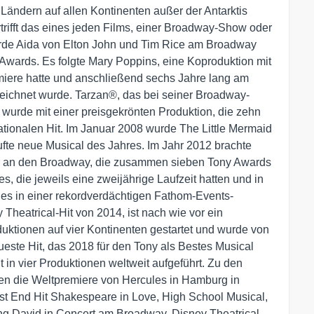
Ländern auf allen Kontinenten außer der Antarktis
rtrifft das eines jeden Films, einer Broadway-Show oder
wurde Aida von Elton John und Tim Rice am Broadway
Awards. Es folgte Mary Poppins, eine Koproduktion mit
iere hatte und anschließend sechs Jahre lang am
eichnet wurde. Tarzan®, das bei seiner Broadway-
 wurde mit einer preisgekrönten Produktion, die zehn
nationalen Hit. Im Januar 2008 wurde The Little Mermaid
fte neue Musical des Jahres. Im Jahr 2012 brachte
nen an den Broadway, die zusammen sieben Tony Awards
s, die jeweils eine zweijährige Laufzeit hatten und in
es in einer rekordverdächtigen Fathom-Events-
 Theatrical-Hit von 2014, ist nach wie vor ein
uktionen auf vier Kontinenten gestartet und wurde von
este Hit, das 2018 für den Tony als Bestes Musical
t in vier Produktionen weltweit aufgeführt. Zu den
en die Weltpremiere von Hercules in Hamburg in
est End Hit Shakespeare in Love, High School Musical,
ng David in Concert am Broadway. Disney Theatrical