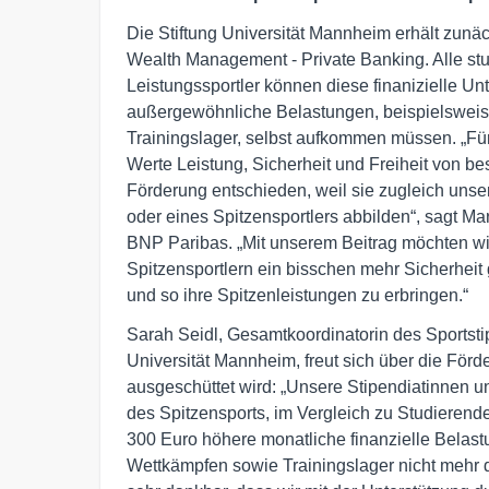
Die Stiftung Universität Mannheim erhält zunä
Wealth Management - Private Banking. Alle st
Leistungssportler können diese finanizielle Un
außergewöhnliche Belastungen, beispielsweis
Trainingslager, selbst aufkommen müssen. „F
Werte Leistung, Sicherheit und Freiheit von b
Förderung entschieden, weil sie zugleich unse
oder eines Spitzensportlers abbilden“, sagt M
BNP Paribas. „Mit unserem Beitrag möchten wi
Spitzensportlern ein bisschen mehr Sicherheit 
und so ihre Spitzenleistungen zu erbringen.“
Sarah Seidl, Gesamtkoordinatorin des Sportst
Universität Mannheim, freut sich über die Förd
ausgeschüttet wird: „Unsere Stipendiatinnen 
des Spitzensports, im Vergleich zu Studierend
300 Euro höhere monatliche finanzielle Belastu
Wettkämpfen sowie Trainingslager nicht mehr 