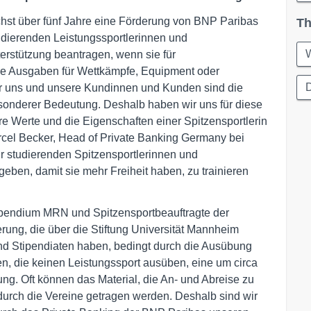
chst über fünf Jahre eine Förderung von BNP Paribas
Th
udierenden Leistungssportlerinnen und
W
terstützung beantragen, wenn sie für
e Ausgaben für Wettkämpfe, Equipment oder
D
ür uns und unsere Kundinnen und Kunden sind die
esonderer Bedeutung. Deshalb haben wir uns für diese
re Werte und die Eigenschaften einer Spitzensportlerin
arcel Becker, Head of Private Banking Germany bei
r studierenden Spitzensportlerinnen und
geben, damit sie mehr Freiheit haben, zu trainieren
ipendium MRN und Spitzensportbeauftragte der
erung, die über die Stiftung Universität Mannheim
und Stipendiaten haben, bedingt durch die Ausübung
en, die keinen Leistungssport ausüben, eine um circa
ng. Oft können das Material, die An- und Abreise zu
durch die Vereine getragen werden. Deshalb sind wir