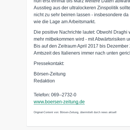
nun erst einmal bis März weitere Daten abwart
Ausstieg aus der ultralockeren Zinspolitik sollt
nicht zu sehr beirren lassen - insbesondere da
wie die Lage am Arbeitsmarkt.
Die positive Nachrichte lautet: Obwohl Draghi
mehr mitbekommen wird - mit Abwärtsrisiken un
Bis auf den Zeitraum April 2017 bis Dezembe
Amtszeit des Italieners immer nach unten gerich
Pressekontakt:
Börsen-Zeitung
Redaktion
Telefon: 069--2732-0
www.boersen-zeitung.de
Original-Content von: Börsen-Zeitung, übermittelt durch news aktuell