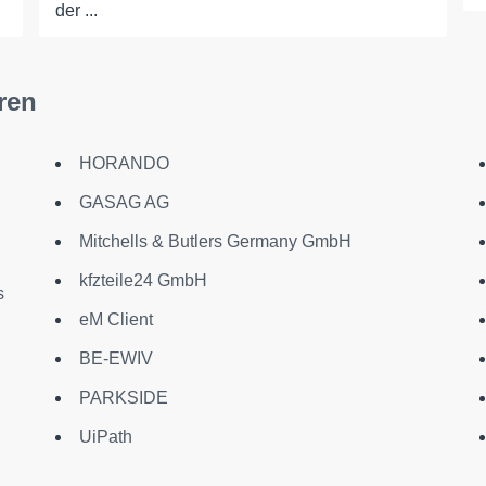
der ...
ren
HORANDO
GASAG AG
Mitchells & Butlers Germany GmbH
kfzteile24 GmbH
s
eM Client
BE-EWIV
PARKSIDE
UiPath