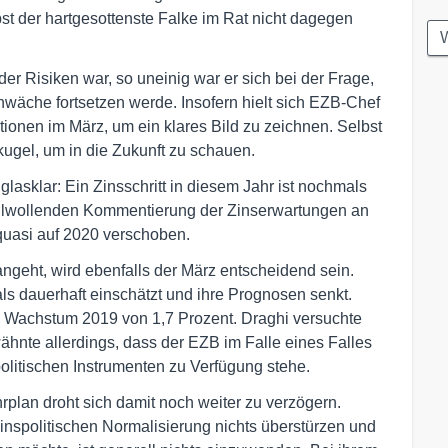
bst der hartgesottenste Falke im Rat nicht dagegen
W
der Risiken war, so uneinig war er sich bei der Frage,
hwäche fortsetzen werde. Insofern hielt sich EZB-Chef
tionen im März, um ein klares Bild zu zeichnen. Selbst
kugel, um in die Zukunft zu schauen.
lasklar: Ein Zinsschritt in diesem Jahr ist nochmals
hlwollenden Kommentierung der Zinserwartungen an
 quasi auf 2020 verschoben.
angeht, wird ebenfalls der März entscheidend sein.
ls dauerhaft einschätzt und ihre Prognosen senkt.
m Wachstum 2019 von 1,7 Prozent. Draghi versuchte
ähnte allerdings, dass der EZB im Falle eines Falles
olitischen Instrumenten zu Verfügung stehe.
hrplan droht sich damit noch weiter zu verzögern.
nspolitischen Normalisierung nichts überstürzen und