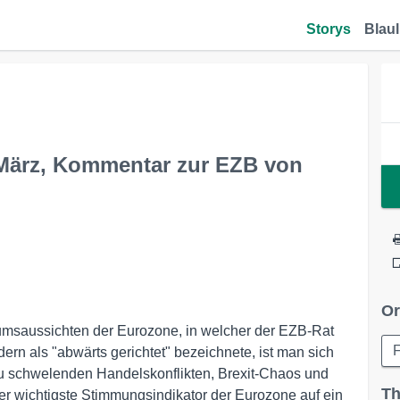
Storys
Blaul
 März, Kommentar zur EZB von
Or
umsaussichten der Eurozone, in welcher der EZB-Rat
F
ern als "abwärts gerichtet" bezeichnete, ist man sich
u schwelenden Handelskonflikten, Brexit-Chaos und
Th
wichtigste Stimmungsindikator der Eurozone auf ein