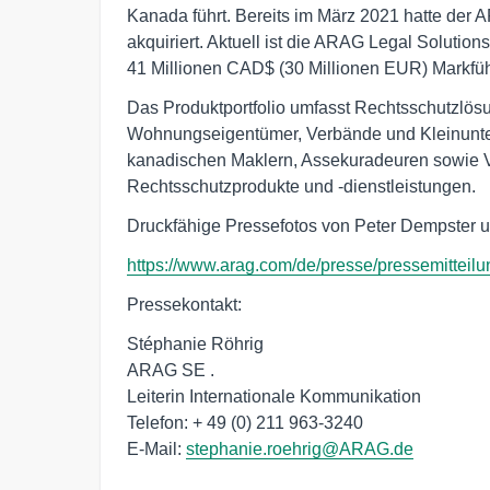
Kanada führt. Bereits im März 2021 hatte de
akquiriert. Aktuell ist die ARAG Legal Solutio
41 Millionen CAD$ (30 Millionen EUR) Markfü
Das Produktportfolio umfasst Rechtsschutzlösu
Wohnungseigentümer, Verbände und Kleinunter
kanadischen Maklern, Assekuradeuren sowie 
Rechtsschutzprodukte und -dienstleistungen.
Druckfähige Pressefotos von Peter Dempster u
https://www.arag.com/de/presse/pressemitteil
Pressekontakt:
Stéphanie Röhrig
ARAG SE .
Leiterin Internationale Kommunikation
Telefon: + 49 (0) 211 963-3240
E-Mail:
stephanie.roehrig@ARAG.de