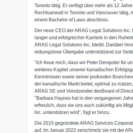
Toronto tätig. Er verfügt über mehr als 12 Jahr
Rechtsanwalt in Toronto und Vancouver tätig, 
einem Bachelor of Laws abschloss.
Der neue CEO der ARAG Legal Solutions Inc. f
langer und erfolgreicher Karriere in den Ruhest
ARAG Legal Solutions Inc. bleibt. Darüber hina
reibungslose Übergabe unterstützend zur Seite
"Ich freue mich, dass wir Peter Dempster für
weiteres Kapitel unserer kanadischen Erfolgs
Kenntnissen sowie seiner profunden Branchene
der kanadische Markt bietet, optimal zu nutzen
ARAG SE und Vorsitzender desBoard of Direct
"Barbara Haynes hat in den vergangenen Jahr
erfreulich, dass sie uns auch zukünftig als Mi
Inc. unterstützen wird", fügt er hinzu.
Die 2015 gegründete ARAG Services Corporation
auf. Im Januar 2022 verschmolz sie mit der ARA