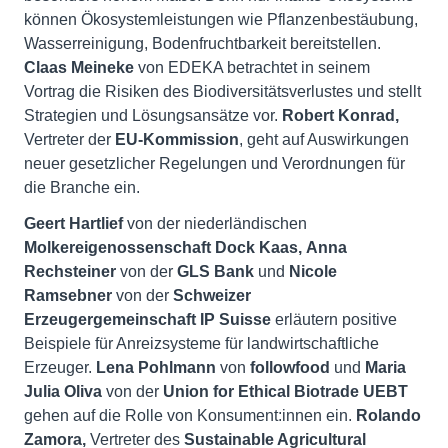
können Ökosystemleistungen wie Pflanzenbestäubung,
Wasserreinigung, Bodenfruchtbar­keit bereitstellen.
Claas Meineke
von EDEKA betrachtet in seinem
Vortrag die Risiken des Biodiversitätsverlustes und stellt
Strategien und Lösungsansätze vor.
Robert Konrad,
Vertreter der
EU-Kommission
, geht auf Auswirkungen
neuer gesetzlicher Regelungen und Verordnungen für
die Branche ein.
Geert Hartlief
von der niederländischen
Molkereigenossenschaft Dock Kaas,
Anna
Rechsteiner
von der
GLS Bank
und
Nicole
Ramsebner
von der
Schweizer
Erzeugergemeinschaft IP Suisse
erläutern positive
Beispiele für Anreizsysteme für landwirtschaftliche
Erzeuger.
Lena Pohlmann
von
followfood
und
Maria
Julia Oliva
von der
Union for Ethical Biotrade UEBT
gehen auf die Rolle von Konsument:innen ein.
Rolando
Zamora,
Vertreter des
Sustainable Agricultural