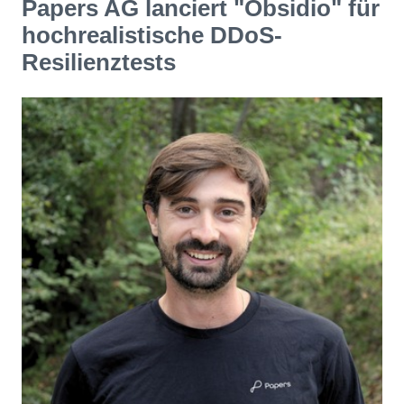
Papers AG lanciert "Obsidio" für
hochrealistische DDoS-
Resilienztests