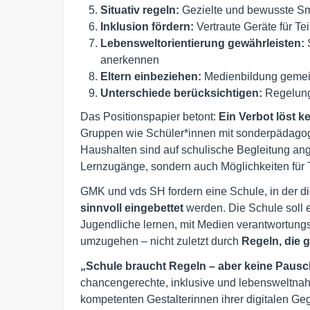
Situativ regeln:
Gezielte und bewusste S
Inklusion fördern:
Vertraute Geräte für Te
Lebensweltorientierung gewährleisten:
S
anerkennen
Eltern einbeziehen:
Medienbildung gemei
Unterschiede berücksichtigen:
Regelung
Das Positionspapier betont:
Ein Verbot löst k
Gruppen wie Schüler*innen mit sonderpädagog
Haushalten sind auf schulische Begleitung an
Lernzugänge, sondern auch Möglichkeiten für 
GMK und vds SH fordern eine Schule, in der di
sinnvoll eingebettet
werden. Die Schule soll e
Jugendliche lernen, mit Medien verantwortungsvol
umzugehen – nicht zuletzt durch
Regeln, die 
„Schule braucht Regeln – aber keine Pausc
chancengerechte, inklusive und lebensweltnah
kompetenten Gestalterinnen ihrer digitalen Ge