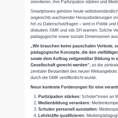
orientieren, ihre Partizipation stärken und Med
Smartphones gehören heute selbstverständlich
angesichts wachsender Herausforderungen im
hin zu Datenschutzfragen – wird in Politik un
diskutiert. GMK und vds SH warnen: Solche Ver
pädagogische sowie soziale Dimensionen aus
„Wir brauchen keine pauschalen Verbote, s
pädagogische Konzepte, die den vielfältig
sowie dem Auftrag zeitgemäßer Bildung in 
Gesellschaft gerecht werden“,
so die zentral
zentraler Bestandteil des neuen Webangebots
durch die GMK veröffentlicht wurde.
Neun konkrete Forderungen für eine verantw
Partizipation stärken:
Schüler*innen an M
Medienbildung verankern:
Medienkompete
Schulen personell ausstatten:
Medienpäd
Lehrkräfte qualifizieren:
Medienpädagogik 