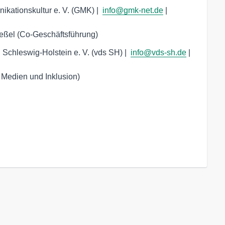
ationskultur e. V. (GMK) |  
info@gmk-net.de
 |  
Weßel (Co-Geschäftsführung)
hleswig-Holstein e. V. (vds SH) |  
info@vds-sh.de
 |  
e Medien und Inklusion)