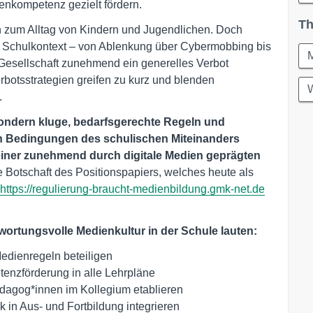
ienkompetenz gezielt fördern.
Th
 zum Alltag von Kindern und Jugendlichen. Doch
 Schulkontext – von Ablenkung über Cybermobbing bis
d Gesellschaft zunehmend ein generelles Verbot
botsstrategien greifen zu kurz und blenden
W
.
ondern kluge, bedarfsgerechte Regeln und
en Bedingungen des schulischen Miteinanders
einer zunehmend durch digitale Medien geprägten
e Botschaft des Positionspapiers, welches heute als
https://regulierung-braucht-medienbildung.gmk-net.de
ortungsvolle Medienkultur in der Schule lauten:
edienregeln beteiligen
nzförderung in alle Lehrpläne
agog*innen im Kollegium etablieren
in Aus- und Fortbildung integrieren