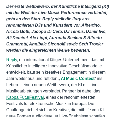
Der erste Wettbewerb, der Künstliche Intelligenz (KI)
mit der Welt der Live-Musik-Performance verbindet,
geht an den Start. Reply stellt die Jury aus
renommierten DJs und Künstlern vor. Albertino,
Nicola Gotti, Jacopo Di Cera, DJ Tennis, Damir Ivic,
Ali Demirel, Ale Lippi, Auronda Scalera & Alfredo
Cramerotti, Annibale Siconolfi sowie Seth Troxler
werden die eingereichten Werke bewerten.
Reply
, ein international tätiges Unternehmen, das mit
Künstlicher Intelligenz innovative Geschäftsmodelle
entwickelt, baut sein kreatives Engagement in diesem
Jahr weiter aus und ruft den „
AI Music Contest
“ ins
Leben – einen neuen Wettbewerb, der KI mit Live-
Musikdarbietungen verbindet. Partner ist dabei das
Kappa FuturFestival
, eines der renommiertesten
Festivals für elektronische Musik in Europa. Die
Challenge richtet sich an Kreative, die mithilfe von KI
neue Formen audiovisueller Live-Erlebnisse schaffen.