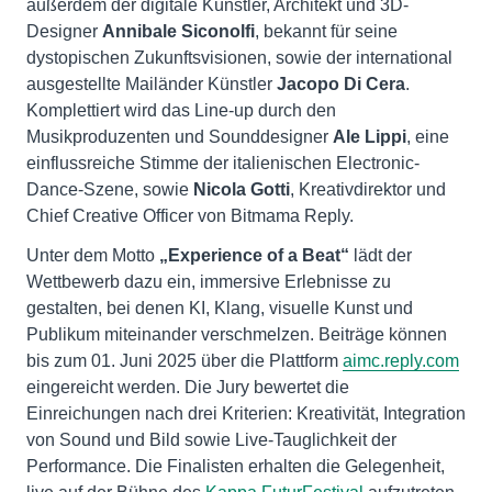
außerdem der digitale Künstler, Architekt und 3D-
Designer
Annibale Siconolfi
, bekannt für seine
dystopischen Zukunftsvisionen, sowie der international
ausgestellte Mailänder Künstler
Jacopo Di Cera
.
Komplettiert wird das Line-up durch den
Musikproduzenten und Sounddesigner
Ale Lippi
, eine
einflussreiche Stimme der italienischen Electronic-
Dance-Szene, sowie
Nicola Gotti
, Kreativdirektor und
Chief Creative Officer von Bitmama Reply.
Unter dem Motto
„Experience of a Beat“
lädt der
Wettbewerb dazu ein, immersive Erlebnisse zu
gestalten, bei denen KI, Klang, visuelle Kunst und
Publikum miteinander verschmelzen. Beiträge können
bis zum 01. Juni 2025 über die Plattform
aimc.reply.com
eingereicht werden. Die Jury bewertet die
Einreichungen nach drei Kriterien: Kreativität, Integration
von Sound und Bild sowie Live-Tauglichkeit der
Performance. Die Finalisten erhalten die Gelegenheit,