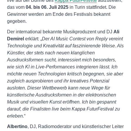
live auf der Bühne des
Kappa FuturFestival
aufzutreten,
das vom
04. bis 06. Juli 2025
in Turin stattfindet. Die
Gewinner werden am Ende des Festivals bekannt
gegeben.
Der international bekannte Musikproduzent und DJ
Ali
Demirel
erklärt: „
Der AI Music Contest von Reply vereint
Technologie und Kreativität auf faszinierende Weise. Als
Künstler, der stets nach neuen klanglichen
Ausdrucksformen sucht, interessiert mich besonders,
wie sich KI in Live-Performances integrieren lässt. Ich
möchte neuen Technologien kritisch begegnen, sie aber
zugleich ausprobieren und ihr kreatives Potenzial
ausloten. Dieser Wettbewerb kann neue Wege für
künstlerische Ausdrucksformen in der elektronischen
Musik und visuellen Kunst eröffnen. Ich bin gespannt
darauf, die Finalisten live beim Kappa FuturFestival zu
erleben.
“
Albertino
, DJ, Radiomoderator und künstlerischer Leiter