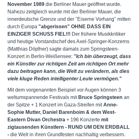
November 1989
die Berliner Mauer geöffnet wurde.
Nahezu zeitgleich wurde mit der Berliner Mauer, die
innerdeutsche Grenze und der "Eiserne Vorhang" mitten
durch Europa
"abgerissen"
OHNE DASS EIN
EINZIGER SCHUSS FIEL!!!
Der frühere Musikkritiker
und heutige Vorstandschef des Axel-Springer-Konzerns
(Matthias Döpfner) sagte damals zum Springsteen-
Konzert in Berlin-Weißensee:
"Ich bin überzeugt, dass
ein Künstler zur richtigen Zeit am richtigen Ort mehr
dazu beitragen kann, die Welt zu verändern, als dies
viele kluge Reden intelligenter Leute vermögen."
Mit dem vorgenannten Beispiel vor Augen können 3
weltumspannende Festivals mit
Bruce Springsteen
an
der Spitze + 1 Konzert im Gaza-Streifen mit
Anne-
Sophie Mutter, Daniel Barenboim & dem West-
Eastern Divan Orchestra
+ 196 Konzerte
mit
zigtausenden Künstlern - RUND UM DEN ERDBALL
-
die Welt in ihren Grundfesten nachhaltig verbessern.