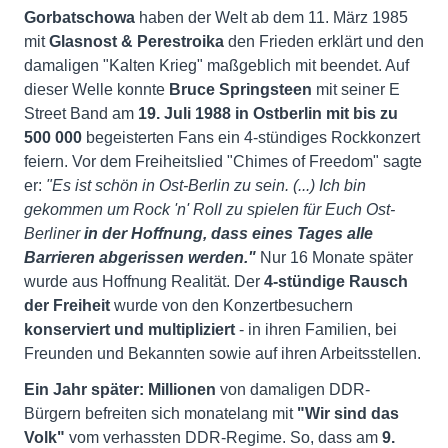
Gorbatschowa
haben der Welt ab dem 11. März 1985
mit
Glasnost & Perestroika
den Frieden erklärt und den
damaligen "Kalten Krieg" maßgeblich mit beendet. Auf
dieser Welle konnte
Bruce Springsteen
mit seiner E
Street Band am
19. Juli 1988 in Ostberlin mit
bis zu
500 000
begeisterten Fans ein 4-stündiges Rockkonzert
feiern. Vor dem Freiheitslied "Chimes of Freedom" sagte
er:
"Es ist schön in Ost-Berlin zu sein. (...) Ich bin
gekommen um Rock 'n' Roll zu spielen für Euch Ost-
Berliner
in der Hoffnung, dass eines Tages alle
Barrieren abgerissen werden."
Nur 16 Monate später
wurde aus Hoffnung Realität. Der
4-stündige Rausch
der Freiheit
wurde von den Konzertbesuchern
konserviert und multipliziert
- in ihren Familien, bei
Freunden und Bekannten sowie auf ihren Arbeitsstellen.
Ein Jahr später:
Millionen
von damaligen DDR-
Bürgern befreiten sich monatelang mit
"Wir sind das
Volk"
vom verhassten DDR-Regime. So, dass am
9.