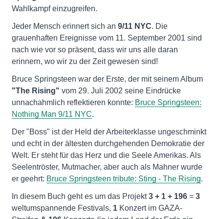
Wahlkampf einzugreifen.
Jeder Mensch erinnert sich an
9/11 NYC
. Die
grauenhaften Ereignisse vom 11. September 2001 sind
nach wie vor so präsent, dass wir uns alle daran
erinnern, wo wir zu der Zeit gewesen sind!
Bruce Springsteen war der Erste, der mit seinem Album
"The Rising"
vom 29. Juli 2002 seine Eindrücke
unnachahmlich reflektieren konnte:
Bruce Springsteen:
Nothing Man 9/11 NYC
.
Der "Boss" ist der Held der Arbeiterklasse ungeschminkt
und echt in der ältesten durchgehenden Demokratie der
Welt. Er steht für das Herz und die Seele Amerikas. Als
Seelentröster, Mutmacher, aber auch als Mahner wurde
er geehrt:
Bruce Springsteen tribute: Sting - The Rising
.
In diesem Buch geht es um das Projekt
3 + 1 + 196
=
3
weltumspannende Festivals,
1
Konzert im GAZA-