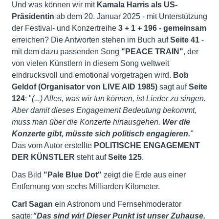
Und was können wir mit
Kamala Harris als US-
Präsidentin
ab dem 20. Januar 2025 - mit Unterstützung
der Festival- und Konzertreihe
3 + 1 + 196
-
gemeinsam
erreichen? Die Antworten stehen im Buch auf
Seite 41
-
mit dem dazu passenden Song
"PEACE TRAIN"
, der
von vielen Künstlern in diesem Song weltweit
eindrucksvoll und emotional vorgetragen wird.
Bob
Geldof (Organisator von LIVE AID 1985)
sagt auf
Seite
124
: "
(...) Alles, was wir tun können, ist Lieder zu singen.
Aber damit dieses Engagement Bedeutung bekommt,
muss man über die Konzerte hinausgehen.
Wer die
Konzerte gibt, müsste sich politisch engagieren.
"
Das vom Autor erstellte
POLITISCHE ENGAGEMENT
DER KÜNSTLER
steht auf
Seite 125
.
Das Bild
"Pale Blue Dot"
zeigt die Erde aus einer
Entfernung von sechs Milliarden Kilometer.
Carl Sagan
ein Astronom und Fernsehmoderator
sagte:
"Das sind wir!
Dieser Punkt ist unser Zuhause.