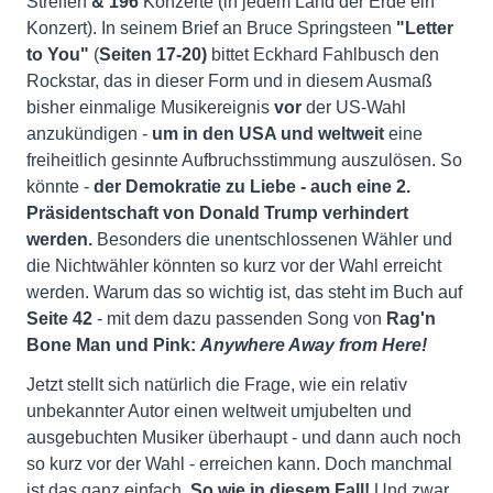
Streifen
& 196
Konzerte (in jedem Land der Erde ein
Konzert). In seinem Brief an Bruce Springsteen
"Letter
to You"
(
Seiten 17-20)
bittet Eckhard Fahlbusch den
Rockstar, das in dieser Form und in diesem Ausmaß
bisher einmalige Musikereignis
vor
der US-Wahl
anzukündigen -
um in den USA und weltweit
eine
freiheitlich gesinnte Aufbruchsstimmung auszulösen. So
könnte -
der Demokratie zu Liebe
-
auch
eine 2.
Präsidentschaft von Donald Trump verhindert
werden.
Besonders die unentschlossenen Wähler und
die Nichtwähler könnten so kurz vor der Wahl erreicht
werden. Warum das so wichtig ist, das steht im Buch auf
Seite 42
- mit dem dazu passenden Song von
Rag'n
Bone Man und Pink:
Anywhere Away from Here!
Jetzt stellt sich natürlich die Frage, wie ein relativ
unbekannter Autor einen weltweit umjubelten und
ausgebuchten Musiker überhaupt - und dann auch noch
so kurz vor der Wahl - erreichen kann. Doch manchmal
ist das ganz einfach.
So wie in diesem Fall!
Und zwar