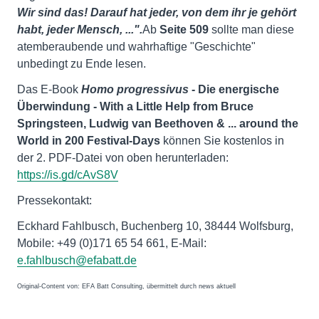
Wir sind das! Darauf hat jeder, von dem ihr je gehört
habt, jeder Mensch, ...".
Ab
Seite 509
sollte man diese
atemberaubende und wahrhaftige "Geschichte"
unbedingt zu Ende lesen.
Das E-Book
Homo progressivus
- Die energische
Überwindung - With a Little Help from Bruce
Springsteen, Ludwig van Beethoven & ... around the
World in 200 Festival-Days
können Sie kostenlos in
der 2. PDF-Datei von oben herunterladen:
https://is.gd/cAvS8V
Pressekontakt:
Eckhard Fahlbusch, Buchenberg 10, 38444 Wolfsburg,
Mobile: +49 (0)171 65 54 661, E-Mail:
e.fahlbusch@efabatt.de
Original-Content von: EFA Batt Consulting, übermittelt durch news aktuell