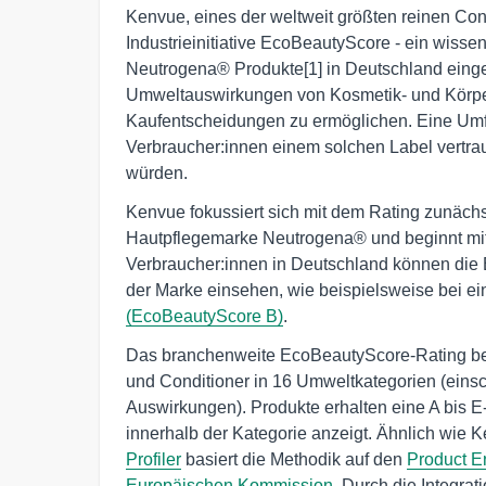
Kenvue, eines der weltweit größten reinen C
Industrieinitiative EcoBeautyScore - ein wisse
Neutrogena® Produkte[1] in Deutschland eingef
Umweltauswirkungen von Kosmetik- und Körper
Kaufentscheidungen zu ermöglichen. Eine Umfra
Verbraucher:innen einem solchen Label vertrau
würden.
Kenvue fokussiert sich mit dem Rating zunächst
Hautpflegemarke Neutrogena® und beginnt mit 
Verbraucher:innen in Deutschland können di
der Marke einsehen, wie beispielsweise bei e
(EcoBeautyScore B)
.
Das branchenweite EcoBeautyScore-Rating bew
und Conditioner in 16 Umweltkategorien (einsc
Auswirkungen). Produkte erhalten eine A bis 
innerhalb der Kategorie anzeigt. Ähnlich wie K
Profiler
basiert die Methodik auf den
Product E
Europäischen Kommission
. Durch die Integr