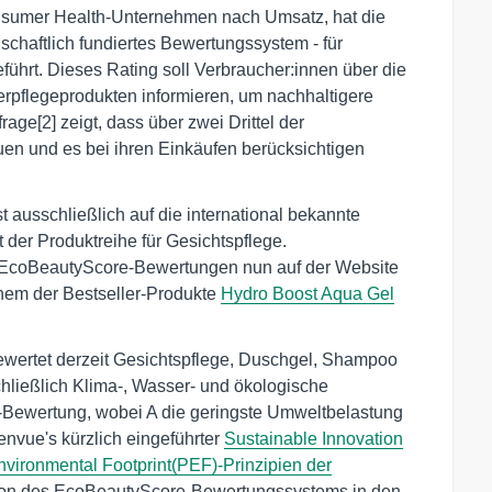
onsumer Health-Unternehmen nach Umsatz, hat die
nschaftlich fundiertes Bewertungssystem - für
ührt. Dieses Rating soll Verbraucher:innen über die
pflegeprodukten informieren, um nachhaltigere
ge[2] zeigt, dass über zwei Drittel der
en und es bei ihren Einkäufen berücksichtigen
 ausschließlich auf die international bekannte
der Produktreihe für Gesichtspflege.
e EcoBeautyScore-Bewertungen nun auf der Website
inem der Bestseller-Produkte
Hydro Boost Aqua Gel
ertet derzeit Gesichtspflege, Duschgel, Shampoo
hließlich Klima-, Wasser- und ökologische
E-Bewertung, wobei A die geringste Umweltbelastung
envue's kürzlich eingeführter
Sustainable Innovation
nvironmental Footprint(PEF)-Prinzipien der
ation des EcoBeautyScore-Bewertungssystems in den