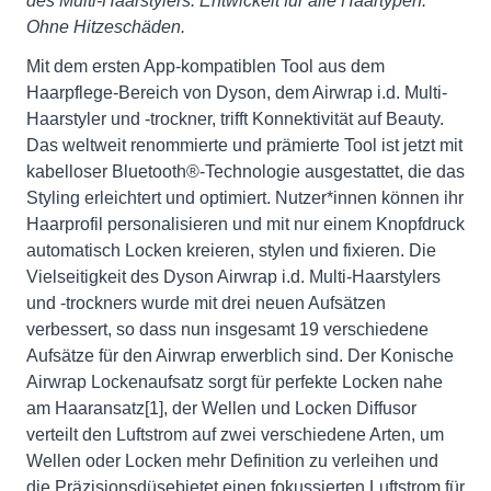
des Multi-Haarstylers. Entwickelt für alle Haartypen.
Ohne Hitzeschäden.
Mit dem ersten App-kompatiblen Tool aus dem
Haarpflege-Bereich von Dyson, dem Airwrap i.d. Multi-
Haarstyler und -trockner, trifft Konnektivität auf Beauty.
Das weltweit renommierte und prämierte Tool ist jetzt mit
kabelloser Bluetooth®-Technologie ausgestattet, die das
Styling erleichtert und optimiert. Nutzer*innen können ihr
Haarprofil personalisieren und mit nur einem Knopfdruck
automatisch Locken kreieren, stylen und fixieren. Die
Vielseitigkeit des Dyson Airwrap i.d. Multi-Haarstylers
und -trockners wurde mit drei neuen Aufsätzen
verbessert, so dass nun insgesamt 19 verschiedene
Aufsätze für den Airwrap erwerblich sind. Der Konische
Airwrap Lockenaufsatz sorgt für perfekte Locken nahe
am Haaransatz[1], der Wellen und Locken Diffusor
verteilt den Luftstrom auf zwei verschiedene Arten, um
Wellen oder Locken mehr Definition zu verleihen und
die Präzisionsdüsebietet einen fokussierten Luftstrom für