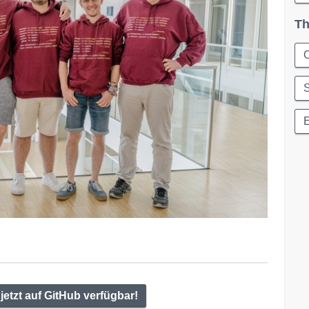
Th
C
E
etzt auf GitHub verfügbar!