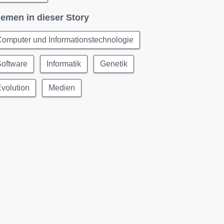
emen in dieser Story
omputer und Informationstechnologie
Software
Informatik
Genetik
volution
Medien