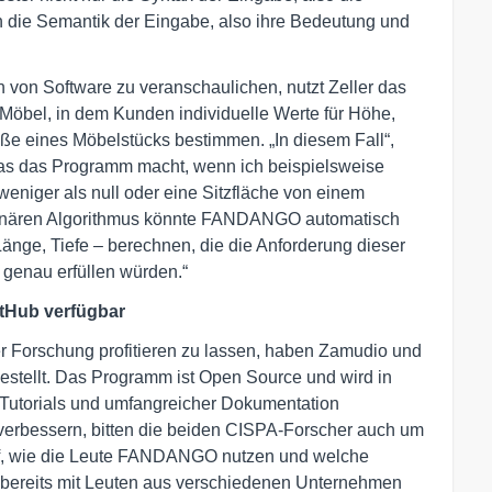
 die Semantik der Eingabe, also ihre Bedeutung und
von Software zu veranschaulichen, nutzt Zeller das
 Möbel, in dem Kunden individuelle Werte für Höhe,
e eines Möbelstücks bestimmen. „In diesem Fall“,
, was das Programm macht, wenn ich beispielsweise
eniger als null oder eine Sitzfläche von einem
tionären Algorithmus könnte FANDANGO automatisch
Länge, Tiefe – berechnen, die die Anforderung dieser
genau erfüllen würden.“
tHub verfügbar
r Forschung profitieren zu lassen, haben Zamudio und
stellt. Das Programm ist Open Source und wird in
 Tutorials und umfangreicher Dokumentation
u verbessern, bitten die beiden CISPA-Forscher auch um
uf, wie die Leute FANDANGO nutzen und welche
 bereits mit Leuten aus verschiedenen Unternehmen