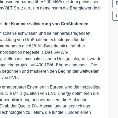
ationsvereinbarung über 500 MWh mit dem polnischen
mVOLT Sp. z o.o., um gemeinsam die Energiewende in
ei der Kommerzialisierung von Großbatterien
nischen Fachwissen und seiner herausragenden
wicklung von Großbatterietechnologien für die
nternehmen die 628-Ah-Batterie mit ultrahoher
enproduktion hergestellt. Das 5-MWh-
g-Zellen mit minimalistischem Design integriert, wurde
peicherprojekt auf 400-MWh-Ebene eingesetzt. Die
n begonnen und markieren den Beginn der weltweiten
e von EVE.
erneuerbarer Energien in Europa wird die netzseitige
n. Die Mr. Big-Zellen von EVE Energy optimieren die
ärmeentwicklung und verbessern die Einfachheit,
 ab der Quelle. Die Ausstellung unterstrich das
echnologien zu liefern, die für die Kunden einen