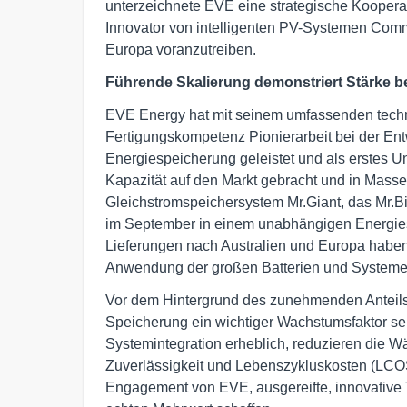
unterzeichnete EVE eine strategische Kooper
Innovator von intelligenten PV-Systemen Com
Europa voranzutreiben.
Führende Skalierung demonstriert Stärke b
EVE Energy hat mit seinem umfassenden tech
Fertigungskompetenz Pionierarbeit bei der Ent
Energiespeicherung geleistet und als erstes U
Kapazität auf den Markt gebracht und in Mass
Gleichstromspeichersystem Mr.Giant, das Mr.Bi
im September in einem unabhängigen Energies
Lieferungen nach Australien und Europa habe
Anwendung der großen Batterien und System
Vor dem Hintergrund des zunehmenden Anteils 
Speicherung ein wichtiger Wachstumsfaktor sei
Systemintegration erheblich, reduzieren die W
Zuverlässigkeit und Lebenszykluskosten (LCOS)
Engagement von EVE, ausgereifte, innovative T