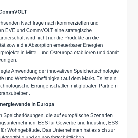
t CommVOLT
achsenden Nachfrage nach kommerziellen und
neten EVE und CommVOLT eine strategische
tnerschaft wird nicht nur die Produkte an die
tät sowie die Absorption erneuerbarer Energien
rojekte in Mittel- und Osteuropa etablieren und damit
eunigen.
gelegte Anwendung der innovativen Speichertechnologie
fe und Wettbewerbsfähigkeit auf dem Markt. Es ist ein
echnologische Errungenschaften mit globalen Partnern
oranzutreiben.
Energiewende in Europa
on Speicherlösungen, die auf europäische Szenarien
ungsunternehmen, ESS für Gewerbe und Industrie, ESS
für Wohngebäude. Das Unternehmen hat es sich zur
tportfolio und seinen fortschrittlichen