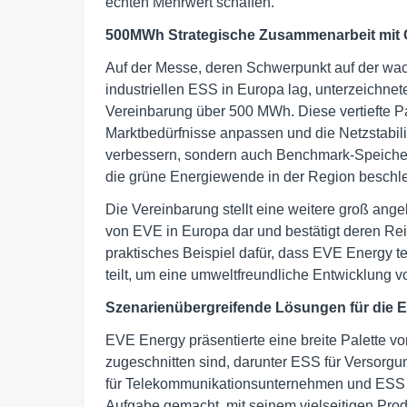
echten Mehrwert schaffen.
500MWh Strategische Zusammenarbeit mi
Auf der Messe, deren Schwerpunkt auf der w
industriellen ESS in Europa lag, unterzeich
Vereinbarung über 500 MWh. Diese vertiefte Par
Marktbedürfnisse anpassen und die Netzstabili
verbessern, sondern auch Benchmark-Speicherp
die grüne Energiewende in der Region beschl
Die Vereinbarung stellt eine weitere groß an
von EVE in Europa dar und bestätigt deren Rei
praktisches Beispiel dafür, dass EVE Energy t
teilt, um eine umweltfreundliche Entwicklung v
Szenarienübergreifende Lösungen für die 
EVE Energy präsentierte eine breite Palette v
zugeschnitten sind, darunter ESS für Versorg
für Telekommunikationsunternehmen und ESS 
Aufgabe gemacht, mit seinem vielseitigen Produk