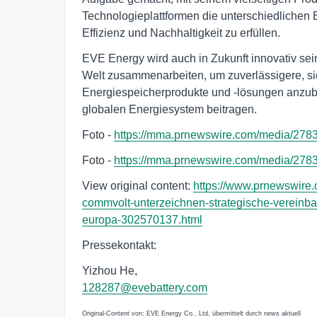
Technologieplattformen die unterschiedlichen
Effizienz und Nachhaltigkeit zu erfüllen.
EVE Energy wird auch in Zukunft innovativ sei
Welt zusammenarbeiten, um zuverlässigere, si
Energiespeicherprodukte und -lösungen anzubi
globalen Energiesystem beitragen.
Foto -
https://mma.prnewswire.com/media/278
Foto -
https://mma.prnewswire.com/media/278
View original content:
https://www.prnewswire
commvolt-unterzeichnen-strategische-vereinba
europa-302570137.html
Pressekontakt:
Yizhou He,
128287@evebattery.com
Original-Content von: EVE Energy Co., Ltd, übermittelt durch news aktuell