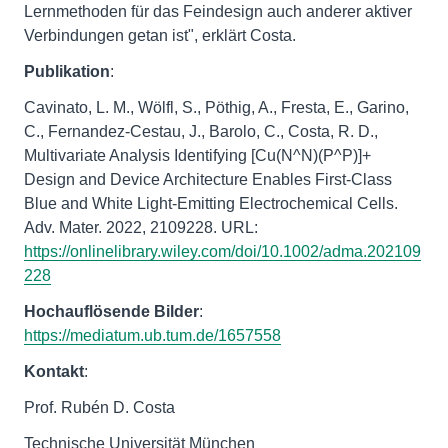
Lernmethoden für das Feindesign auch anderer aktiver
Verbindungen getan ist", erklärt Costa.
Publikation
:
Cavinato, L. M., Wölfl, S., Pöthig, A., Fresta, E., Garino,
C., Fernandez-Cestau, J., Barolo, C., Costa, R. D.,
Multivariate Analysis Identifying [Cu(N^N)(P^P)]+
Design and Device Architecture Enables First-Class
Blue and White Light-Emitting Electrochemical Cells.
Adv. Mater. 2022, 2109228. URL:
https://onlinelibrary.wiley.com/doi/10.1002/adma.202109
228
Hochauflösende Bilder
:
https://mediatum.ub.tum.de/1657558
Kontakt
:
Prof. Rubén D. Costa
Technische Universität München