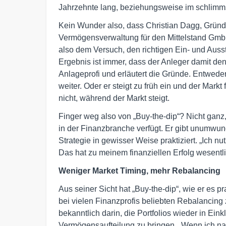
Jahrzehnte lang, beziehungsweise im schlimms
Kein Wunder also, dass Christian Dagg, Gründe
Vermögensverwaltung für den Mittelstand Gmb
also dem Versuch, den richtigen Ein- und Auss
Ergebnis ist immer, dass der Anleger damit den
Anlageprofi und erläutert die Gründe. Entweder 
weiter. Oder er steigt zu früh ein und der Markt 
nicht, während der Markt steigt.
Finger weg also von „Buy-the-dip“? Nicht ganz,
in der Finanzbranche verfügt. Er gibt unumwund
Strategie in gewisser Weise praktiziert. „Ich n
Das hat zu meinem finanziellen Erfolg wesentli
Weniger Market Timing, mehr Rebalancing
Aus seiner Sicht hat „Buy-the-dip“, wie er es 
bei vielen Finanzprofis beliebten Rebalancing 
bekanntlich darin, die Portfolios wieder in Ein
Vermögensaufteilung zu bringen. „Wenn ich nac