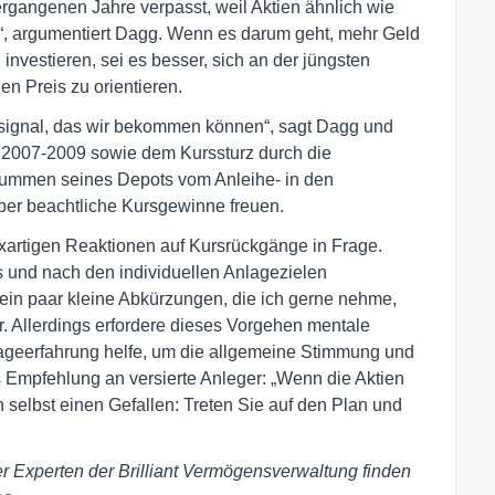
ergangenen Jahre verpasst, weil Aktien ähnlich wie
n“, argumentiert Dagg. Wenn es darum geht, mehr Geld
zu investieren, sei es besser, sich an der jüngsten
n Preis zu orientieren.
ufsignal, das wir bekommen können“, sagt Dagg und
 2007-2009 sowie dem Kurssturz durch die
 Summen seines Depots vom Anleihe- in den
ber beachtliche Kursgewinne freuen.
exartigen Reaktionen auf Kursrückgänge in Frage.
es und nach den individuellen Anlagezielen
 ein paar kleine Abkürzungen, die ich gerne nehme,
er. Allerdings erfordere dieses Vorgehen mentale
ageerfahrung helfe, um die allgemeine Stimmung und
 Empfehlung an versierte Anleger: „Wenn die Aktien
h selbst einen Gefallen: Treten Sie auf den Plan und
r Experten der Brilliant Vermögensverwaltung finden