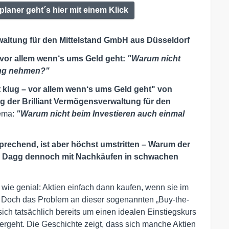
laner geht´s hier mit einem Klick
altung für den Mittelstand GmbH aus Düsseldorf
 vor allem wenn‘s ums Geld geht:
"
Warum nicht
ung nehmen?
"
 klug – vor allem wenn‘s ums Geld geht"
von
g der Brilliant Vermögensverwaltung für den
ema:
"
Warum nicht beim Investieren auch einmal
sprechend, ist aber höchst umstritten – Warum der
an Dagg dennoch mit Nachkäufen in schwachen
h wie genial: Aktien einfach dann kaufen, wenn sie im
n. Doch das Problem an dieser sogenannten „Buy-the-
sich tatsächlich bereits um einen idealen Einstiegskurs
itergeht. Die Geschichte zeigt, dass sich manche Aktien