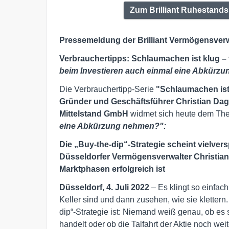
Zum Brilliant Ruhestandsp
Pressemeldung der Brilliant Vermögensverw
Verbrauchertipps:
Schlaumachen ist klug –
beim Investieren auch einmal eine Abkürz
Die Verbrauchertipp-Serie
"Schlaumachen ist
Gründer und Geschäftsführer
Christian Dag
Mittelstand GmbH
widmet sich heute dem Th
eine Abkürzung nehmen?
"
:
Die „Buy-the-dip“-Strategie scheint vielver
Düsseldorfer Vermögensverwalter Christi
Marktphasen erfolgreich ist
Düsseldorf, 4. Juli 2022
– Es klingt so einfac
Keller sind und dann zusehen, wie sie kletter
dip“-Strategie ist: Niemand weiß genau, ob es 
handelt oder ob die Talfahrt der Aktie noch we