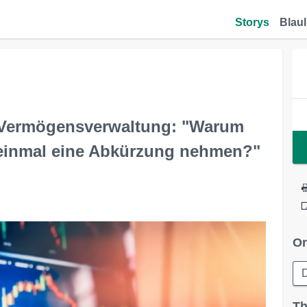
Storys
Blaul
t Vermögensverwaltung: "Warum
 einmal eine Abkürzung nehmen?"
Or
D
Th