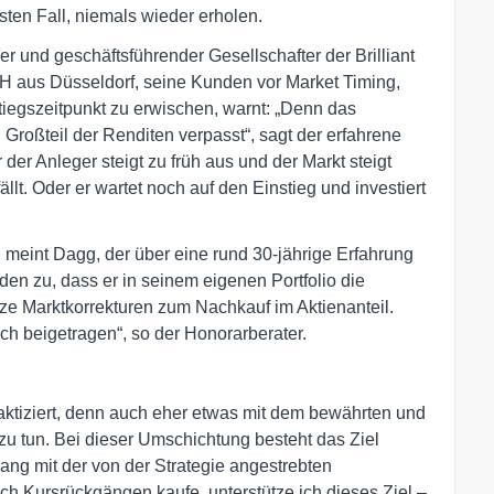
ten Fall, niemals wieder erholen.
r und geschäftsführender Gesellschafter der Brilliant
H aus Düsseldorf, seine Kunden vor Market Timing,
tiegszeitpunkt zu erwischen, warnt: „Denn das
 Großteil der Renditen verpasst“, sagt der erfahrene
der Anleger steigt zu früh aus und der Markt steigt
fällt. Oder er wartet noch auf den Einstieg und investiert
 meint Dagg, der über eine rund 30-jährige Erfahrung
en zu, dass er in seinem eigenen Portfolio die
utze Marktkorrekturen zum Nachkauf im Aktienanteil.
ch beigetragen“, so der Honorarberater.
praktiziert, denn auch eher etwas mit dem bewährten und
zu tun. Bei dieser Umschichtung besteht das Ziel
klang mit der von der Strategie angestrebten
h Kursrückgängen kaufe, unterstütze ich dieses Ziel –