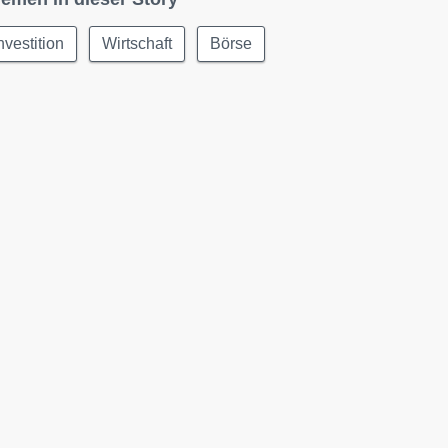
nvestition
Wirtschaft
Börse