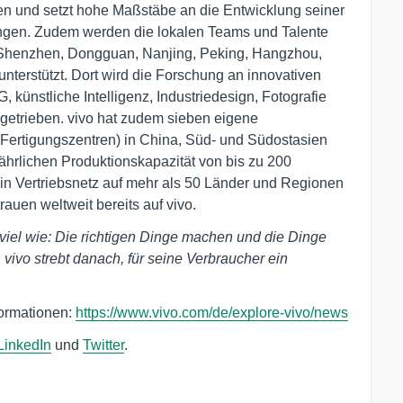
en und setzt hohe Maßstäbe an die Entwicklung seiner
ringen. Zudem werden die lokalen Teams und Talente
 Shenzhen, Dongguan, Nanjing, Peking, Hangzhou,
nterstützt. Dort wird die Forschung an innovativen
künstliche Intelligenz, Industriedesign, Fotografie
getrieben. vivo hat zudem sieben eigene
er Fertigungszentren) in China, Süd- und Südostasien
jährlichen Produktionskapazität von bis zu 200
in Vertriebsnetz auf mehr als 50 Länder und Regionen
auen weltweit bereits auf vivo.
 viel wie: Die richtigen Dinge machen und die Dinge
 vivo strebt danach, für seine Verbraucher ein
ormationen:
https://www.vivo.com/de/explore-vivo/news
LinkedIn
und
Twitter
.