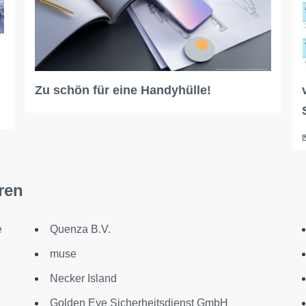
Zu schön für eine Handyhülle!
ren
e
Quenza B.V.
muse
Necker Island
Golden Eye Sicherheitsdienst GmbH