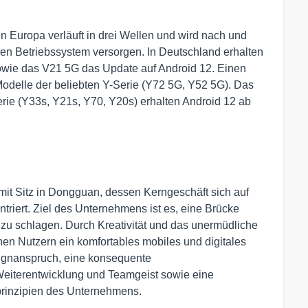
in Europa verläuft in drei Wellen und wird nach und
en Betriebssystem versorgen. In Deutschland erhalten
wie das V21 5G das Update auf Android 12. Einen
Modelle der beliebten Y-Serie (Y72 5G, Y52 5G). Das
rie (Y33s, Y21s, Y70, Y20s) erhalten Android 12 ab
mit Sitz in Dongguan, dessen Kerngeschäft sich auf
ntriert. Ziel des Unternehmens ist es, eine Brücke
zu schlagen. Durch Kreativität und das unermüdliche
nen Nutzern ein komfortables mobiles und digitales
ignanspruch, eine konsequente
 Weiterentwicklung und Teamgeist sowie eine
prinzipien des Unternehmens.